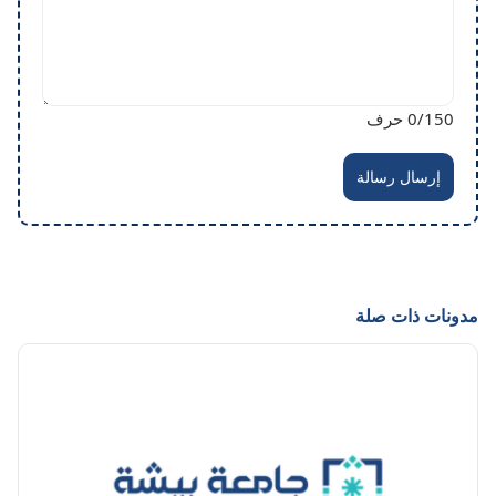
/150 حرف
0
إرسال رسالة
مدونات ذات صلة