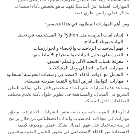
المهارات العملية أمرًا أساسيًا لفهم ماهو تخصص ذكاء اصطناعي
بشكل فعلي وليس نظري فقط.
ومن أهم المهارات المطلوبة في هذا التخصص:
إتقان لغات البرمجة مثل Python وR المستخدمة في تحليل
البيانات وبناء النماذج.
فهم أساسيات الرياضيات والإحصاء والخوارزميات.
القدرة على تحليل البيانات واستخراج الأنماط منها.
معرفة تقنيات التعلم الآلي والتعلم العميق.
مهارات التفكير التحليلي وحل المشكلات.
التعامل مع أدوات الذكاء الاصطناعي ومنصات الحوسبة السحابية.
مهارات التواصل لعرض النتائج التقنية بطريقة مبسطة.
وتساعد هذه المهارات على إعداد متخصص قادر على مواكبة التطور
السريع في المجال، والمساهمة في تطوير حلول ذكية تخدم مختلف
القطاعات داخل المملكة.
ابدأ رحلتك المهنية بثقة مع منصة متقن للشهادات الاحترافية، وطوّر
مهاراتك في مجالات الحاسبات والذكاء الاصطناعي من خلال برامج
تدريبية تساعدك على فهم المجال بشكل عملي، ومعرفة
كيفية
الاستفادة من الذكاء الاصطناعي
في تطوير الحلول التقنية وتحسين