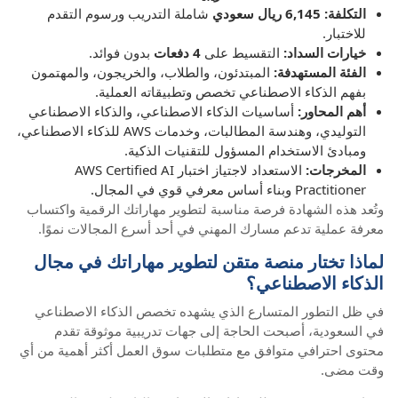
التكلفة: 6,145 ريال سعودي
شاملة التدريب ورسوم التقدم
للاختبار.
خيارات السداد:
التقسيط على
4 دفعات
بدون فوائد.
الفئة المستهدفة:
المبتدئون، والطلاب، والخريجون، والمهتمون
بفهم الذكاء الاصطناعي تخصص وتطبيقاته العملية.
أهم المحاور:
أساسيات الذكاء الاصطناعي، والذكاء الاصطناعي
التوليدي، وهندسة المطالبات، وخدمات AWS للذكاء الاصطناعي،
ومبادئ الاستخدام المسؤول للتقنيات الذكية.
المخرجات:
الاستعداد لاجتياز اختبار AWS Certified AI
Practitioner وبناء أساس معرفي قوي في المجال.
وتُعد هذه الشهادة فرصة مناسبة لتطوير مهاراتك الرقمية واكتساب
معرفة عملية تدعم مسارك المهني في أحد أسرع المجالات نموًا.
لماذا تختار منصة متقن لتطوير مهاراتك في مجال
الذكاء الاصطناعي؟
في ظل التطور المتسارع الذي يشهده تخصص الذكاء الاصطناعي
في السعودية، أصبحت الحاجة إلى جهات تدريبية موثوقة تقدم
محتوى احترافي متوافق مع متطلبات سوق العمل أكثر أهمية من أي
وقت مضى.