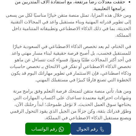
حققت معدلات رضا مرتفعة، مع استفادة آلاف المتدربين من
برامجها التعليمية.
ومن خلال هذه المزايا، تمثل منصة متقن خيارًا مناسبًا لكل من يسعى
إلى تطوير قدراته المهنية وبناء مستقبل واعد في المجالات التقنية
الحديثة، بما في ذلك الذكاء الاصطناعي وتطبيقاته المتنامية داخل
المملكة.
في الختام، لم يعد تخصص الذكاء الاصطناعي في السعودية خيارًا
للمستقبل فحسب، بل أصبح فرصة حقيقية لبناء مسار مهني واعد
في أحد أكثر المجالات طلبًا ونموًا. فسواء كنت تتساءل عن ماهو
تخصص الذكاء الاصطناعي أو تفكر في الالتحاق بـ تخصص حاسبات
وذكاء اصطناعي، فإن الاستثمار في تطوير مهاراتك اليوم قد يكون
الخطوة التي تصنع فارقًا كبيرًا في مستقبلك المهني.
ومن هنا، تأتي منصة متقن لتمنحك فرصة التعلم وفق برامج مرنة
وشهادات احترافية معتمدة تساعدك على اكتساب المهارات التي
يحتاجها سوق العمل الحديث. لا تؤجل طموحك؛ ابدأ رحلتك الآن،
وطوّر قدراتك بثقة، وكن جزءًا من الجيل الذي يقود التحول الرقمي
ويصنع مستقبل الذكاء الاصطناعي في المملكة.
رقم الجوال
رقم الواتساب