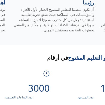
رؤيتنا
أهد
أن تكون منصتنا للتعليم المفتوح الخيار الأول للأفراد
توفي
والمؤسسات في المملكة؛ حيث نصنع تجربة تعليمية
في أ
استثنائية تجعل من كل متدرب سفيرًا لتميزنا، لنساهم
المع
در
سويًا في الارتقاء بالكفاءات الوطنية، ونمكّنك من المشي
الع
بخطوات ثابتة نحو مستقبلك المهني.
تجرب
التعليم المفتوح
في أرقام
3000
عدد المدربين
عدد الساعات التعليمية