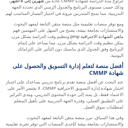
تتراوح مدة الدراسة لشهادة CMMP عادةً من
شهرين إلى 6 أشهر
،
وذلك حسب مستوى البرنامج والجدول الزمني الذي تحدده الجهة
التدريبية، مما يمنح المتدربين مرونة في اختيار المسار المناسب لهم.
ومع توفر منصات تعليمية مثل منصة متقن التابعة لمعهد البحوث
والاستشارات بجامعة بيشة، يصبح من السهل على المهتمين فهم
ماهي الشهادة الاحترافية pmp
وتنظيم وقت الدراسة بشكل مرن،
يمكن تنظيم وقت الدراسة بشكل مرن، مما يساعد على إتمام
البرنامج وفق الجدول الذي يناسبك دون التأثير على التزاماتك
اليومية.
أفضل منصة لتعلم إدارة التسويق والحصول على
شهادة CMMP
عند البحث عن أفضل منصة تقدم برنامج تدريبي يساعدك على اجتياز
اختبار شهادة إدارة التسويق الاحترافية CMMP، لا يقتصر الأمر على
الاعتماد فقط، بل يمتد إلى جودة المحتوى التدريبي، ومدى التركيز
على التطبيق العملي، وقدرة الجهة التدريبية على تأهيل المتعلم
لمتطلبات سوق العمل.
وفي هذا السياق، تبرز منصة متقن التابعة لمعهد البحوث
والاستشارات بجامعة بيشة كإحدى المنصات التي توفر تجربة تعليمية