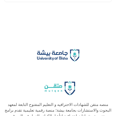
منصه متقن للشهادات الاحترافيه و التعليم المفتوح التابعة لمعهد
البحوث والاستشارات بجامعة بيشة؛ منصة رقمية تعليمية تقدم برامج
تدريبية وشهادات احترافية لتأهيل الكوادر للعمل في السوق