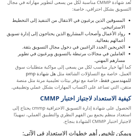
تُعد شهادة CMMP مناسبة لكل من يسعى لتطوير مهاراته في مجال
التسويق بشكل احترافي، خاصة:
المسوقين الذين يرغبون في الانتقال من التنفيذ إلى التخطيط
الاستراتيجي.
رواد الأعمال وأصحاب المشاريع الذين يحتاجون إلى إدارة تسويق
أعمالهم بفعالية.
الخريجين الجدد الراغبين في دخول مجال التسويق بثقة.
العاملين في مجالات مرتبطة بالتسويق ويرغبون في تطوير
مسارهم المهني.
كما أنها خيار مناسب لكل من يسعى إلى مواكبة متطلبات سوق
العمل، خاصة مع التساؤلات الشائعة مثل
هل شهادة pmp
للمهندسين فقط
، خاصة مع توفر بيئات تعليمية مرنة مثل منصة
متقن، التي تساعد على اكتساب المهارات بشكل عملي وتطبيقي.
كيفية الاستعداد لاجتياز اختبار CMMP
الحصول على شهادة إدارة التسويق الاحترافية cmmp يحتاج إلى
استعداد منظم يجمع بين الفهم النظري والتطبيق العملي، تمهيدًا
لاجتياز اختبار CMMP الشهادة بنجاح.
ويمكن تلخيص أهم خطوات الاستعداد في الآتي: