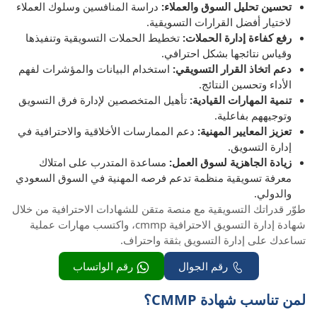
تحسين تحليل السوق والعملاء:
دراسة المنافسين وسلوك العملاء
لاختيار أفضل القرارات التسويقية.
رفع كفاءة إدارة الحملات:
تخطيط الحملات التسويقية وتنفيذها
وقياس نتائجها بشكل احترافي.
دعم اتخاذ القرار التسويقي:
استخدام البيانات والمؤشرات لفهم
الأداء وتحسين النتائج.
تنمية المهارات القيادية:
تأهيل المتخصصين لإدارة فرق التسويق
وتوجيههم بفاعلية.
تعزيز المعايير المهنية:
دعم الممارسات الأخلاقية والاحترافية في
إدارة التسويق.
زيادة الجاهزية لسوق العمل:
مساعدة المتدرب على امتلاك
معرفة تسويقية منظمة تدعم فرصه المهنية في السوق السعودي
والدولي.
طوّر قدراتك التسويقية مع منصة متقن للشهادات الاحترافية من خلال
شهادة إدارة التسويق الاحترافية cmmp، واكتسب مهارات عملية
تساعدك على إدارة التسويق بثقة واحتراف.
رقم الجوال
رقم الواتساب
لمن تناسب شهادة CMMP؟