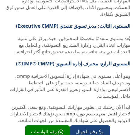
المهارات العملية، مثل بناء الاستراتيجيات التسويقية، وإدارة
الحملات، وتحسين الأداء، بالإضافة إلى القدرة على العمل ضمن فرق
التسويق بكفاءة.
المستوى الثالث: مدير تسويق تنفيذي (Executive CMMP)
يُعد مستوى متقدمًا مخصصًا للمحترفين، حيث يركز على تنمية
مهارات اتخاذ القرار، وإدارة المشاريع التسويقية، والتعامل مع
التحديات في بيئة تنافسية، بما يدعم تحقيق نتائج أكثر احترافية.
المستوى الرابع: محترف إدارة التسويق (IIMP® CMMP®)
وهو أعلى مستوى في شهادة إدارة التسويق الاحترافية cmmp،
ويستهدف القيادات التسويقية، حيث يركز على التخطيط
الاستراتيجي، وإدارة النمو، وتعزيز القدرة على التأثير في القرارات
داخل المؤسسات.
ابدأ الآن رحلتك في تطوير مهاراتك التسويقية، ومع سعي الكثيرين
لاختيار
افضل معهد يقدم دورة pmp
، نحن نؤهلك لاجتياز الاختبارات
الدولية والحصول على شهادتك المعتمدة من الجهات المانحة.
رقم الجوال
رقم الواتساب