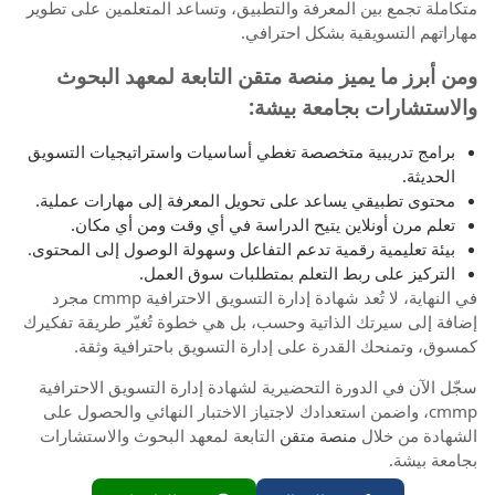
متكاملة تجمع بين المعرفة والتطبيق، وتساعد المتعلمين على تطوير
مهاراتهم التسويقية بشكل احترافي.
ومن أبرز ما يميز منصة متقن التابعة لمعهد البحوث
والاستشارات بجامعة بيشة:
برامج تدريبية متخصصة تغطي أساسيات واستراتيجيات التسويق
الحديثة.
محتوى تطبيقي يساعد على تحويل المعرفة إلى مهارات عملية.
تعلم مرن أونلاين يتيح الدراسة في أي وقت ومن أي مكان.
بيئة تعليمية رقمية تدعم التفاعل وسهولة الوصول إلى المحتوى.
التركيز على ربط التعلم بمتطلبات سوق العمل.
في النهاية، لا تُعد شهادة إدارة التسويق الاحترافية cmmp مجرد
إضافة إلى سيرتك الذاتية وحسب، بل هي خطوة تُغيّر طريقة تفكيرك
كمسوق، وتمنحك القدرة على إدارة التسويق باحترافية وثقة.
سجّل الآن في الدورة التحضيرية لشهادة إدارة التسويق الاحترافية
cmmp، واضمن استعدادك لاجتياز الاختبار النهائي والحصول على
الشهادة من خلال
منصة متقن
التابعة لمعهد البحوث والاستشارات
بجامعة بيشة.