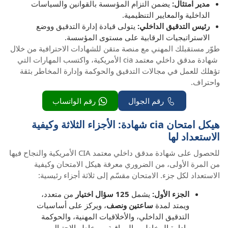
مدير امتثال:
يضمن التزام المؤسسة بالقوانين والسياسات
الداخلية والمعايير التنظيمية.
رئيس التدقيق الداخلي:
يتولى قيادة إدارة التدقيق ووضع
الاستراتيجيات الرقابية على مستوى المؤسسة.
طوّر مستقبلك المهني مع منصة متقن للشهادات الاحترافية من خلال
شهادة مدقق داخلي معتمد cia الأمريكية، واكتسب المهارات التي
تؤهلك للعمل في مجالات التدقيق والحوكمة وإدارة المخاطر بثقة
واحتراف.
رقم الجوال
رقم الواتساب
هيكل امتحان cia شهادة: الأجزاء الثلاثة وكيفية
الاستعداد لها
للحصول على شهادة مدقق داخلي معتمد CIA الأمريكية والنجاح فيها
من المرة الأولى، من الضروري معرفة هيكل الامتحان وكيفية
الاستعداد لكل جزء. الامتحان مقسّم إلى ثلاثة أجزاء رئيسية:
الجزء الأول:
يشمل
125 سؤال اختيار
من متعدد،
ويمتد لمدة
ساعتين ونصف
، ويركز على أساسيات
التدقيق الداخلي، والأخلاقيات المهنية، والحوكمة
وإدارة المخاطر، والمراقبة، ومخاطر الاحتيال.