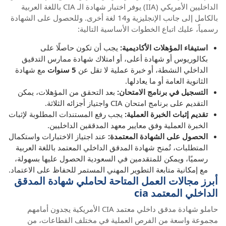
الداخليين الأمريكي (IIA) يوفر اختبار شهادة الـ CIA باللغة العربية
بالكامل إلى جانب الإنجليزية و14 لغة أخرى. وللحصول على الشهادة
رسمياً، عليك اتباع الخطوات الأساسية التالية:
استيفاء المؤهلات الأكاديمية:
يجب أن تكون حاصلًا على
بكالوريوس أو شهادة أعلى، أو امتلاك شهادة ممارس التدقيق
الداخلي النشطة، أو خبرة عملية لا تقل عن
5 سنوات
مع شهادة
الثانوية العامة أو ما يعادلها.
التسجيل في برنامج الامتحان:
بعد التحقق من المؤهلات، يمكن
التقديم على برنامج امتحان CIA واجتياز أجزائه الثلاثة.
تقديم إثبات الخبرة العملية:
يجب رفع المستندات المطلوبة لإثبات
الخبرة العملية وفق معايير معهد المدققين الداخليين.
الحصول على الشهادة المعتمدة:
عند اجتياز الاختبارات واستكمال
المتطلبات، تُمنح شهادة المدقق الداخلي المعتمد باللغة العربية
رسميًا، ويمكن للمتقدمين في السعودية الحصول عليها بسهولة،
مع إمكانية متابعة التطوير المهني المستمر للحفاظ على الاعتماد.
أبرز مجالات العمل المتاحة لحاملي شهادة المدقق
الداخلي المعتمد cia
حاملو شهادة مدقق داخلي معتمد CIA الأمريكية يجدون أمامهم
مجموعة واسعة من الفرص العملية في مختلف القطاعات، من