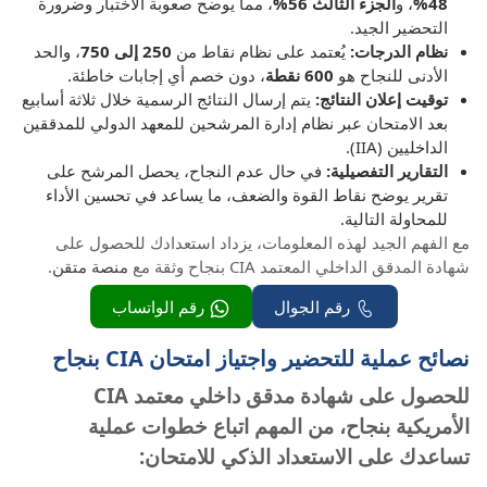
48%
، و
الجزء الثالث 56%
، مما يوضح صعوبة الاختبار وضرورة
التحضير الجيد.
نظام الدرجات:
يُعتمد على نظام نقاط من
250 إلى 750
، والحد
الأدنى للنجاح هو
600 نقطة
، دون خصم أي إجابات خاطئة.
توقيت إعلان النتائج:
يتم إرسال النتائج الرسمية خلال ثلاثة أسابيع
بعد الامتحان عبر نظام إدارة المرشحين للمعهد الدولي للمدققين
الداخليين (IIA).
التقارير التفصيلية:
في حال عدم النجاح، يحصل المرشح على
تقرير يوضح نقاط القوة والضعف، ما يساعد في تحسين الأداء
للمحاولة التالية.
مع الفهم الجيد لهذه المعلومات، يزداد استعدادك للحصول على
شهادة المدقق الداخلي المعتمد CIA بنجاح وثقة مع
منصة متقن
.
رقم الجوال
رقم الواتساب
نصائح عملية للتحضير واجتياز امتحان CIA بنجاح
للحصول على شهادة مدقق داخلي معتمد CIA
الأمريكية بنجاح، من المهم اتباع خطوات عملية
تساعدك على الاستعداد الذكي للامتحان: