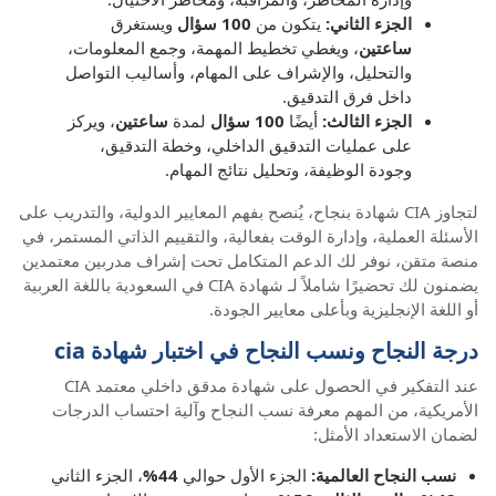
الجزء الثاني:
يتكون من
100 سؤال
ويستغرق
ساعتين
، ويغطي تخطيط المهمة، وجمع المعلومات،
والتحليل، والإشراف على المهام، وأساليب التواصل
داخل فرق التدقيق.
الجزء الثالث:
أيضًا
100 سؤال
لمدة
ساعتين
، ويركز
على عمليات التدقيق الداخلي، وخطة التدقيق،
وجودة الوظيفة، وتحليل نتائج المهام.
لتجاوز CIA شهادة بنجاح، يُنصح بفهم المعايير الدولية، والتدريب على
الأسئلة العملية، وإدارة الوقت بفعالية، والتقييم الذاتي المستمر، في
منصة متقن، نوفر لك الدعم المتكامل تحت إشراف مدربين معتمدين
يضمنون لك تحضيرًا شاملاً لـ شهادة CIA في السعودية باللغة العربية
أو اللغة الإنجليزية وبأعلى معايير الجودة.
درجة النجاح ونسب النجاح في اختبار شهادة cia
عند التفكير في الحصول على شهادة مدقق داخلي معتمد CIA
الأمريكية، من المهم معرفة نسب النجاح وآلية احتساب الدرجات
لضمان الاستعداد الأمثل:
نسب النجاح العالمية:
الجزء الأول حوالي
44%
، الجزء الثاني