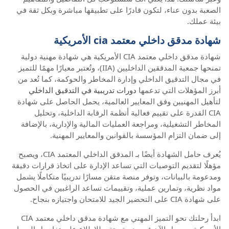
الصعبة بدون عناء، لتكون قادرًا على تطبيقها مباشرة وبكل ثقة في
بيئة عملك.
شهادة مدقق داخلي معتمد cia الأمريكية
شهادة مدقق داخلي معتمد CIA الأمريكية هي شهادة مهنية دولية
تمنحها جمعية المدققين الداخليين (IIA)، وتُعتبر معيارًا مهمًا للتميز
في مجال التدقيق الداخلي وإدارة المخاطر والحوكمة، كما تُعد من
أبرز المؤهلات التي تدعمها
دورات تدريبية في التدقيق الداخلي
لتأهيل المهنيين وفق المعايير العالمية، يحمل الحاصل على شهادة
CIA القدرة على تقييم فعالية أنظمة الرقابة الداخلية، وتحليل
المخاطر التشغيلية، ومراجعة العمليات المالية والإدارية، بالإضافة
إلى ضمان التزام المؤسسة بالقوانين والمعايير المهنية.
يُعرف حامل الشهادة أيضًا بـ المدقق الداخلي المعتمد CIA، ويصبح
مؤهلًا لتقديم التوصيات التي تساعد الإدارة على اتخاذ قرارات دقيقة
ومدعومة بالبيانات، وتوفر منصة متقن مسارًا تدريبيًا متكاملًا يشمل
مواد نظرية، وتمارين عملية، وتقييمات تساعد الراغبين في الحصول
على شهادة CIA على التحضير الجيد للامتحان واجتيازه بنجاح.
ابدأ رحلتك نحو التميز المهني مع شهادة مدقق داخلي معتمد CIA
الأمريكية، وسجل الآن في منصة متقن للاطلاع على تفاصيل المسار