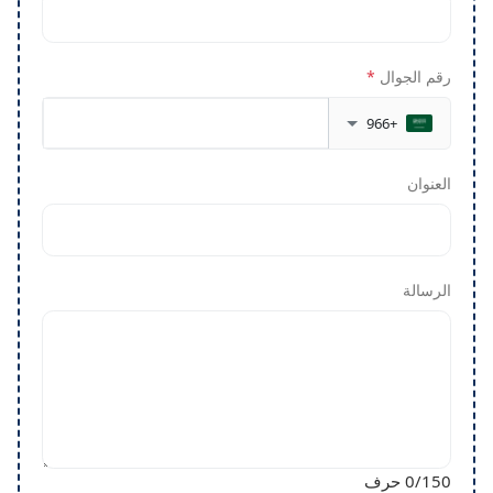
رقم الجوال
*
+966
العنوان
الرسالة
/150 حرف
0