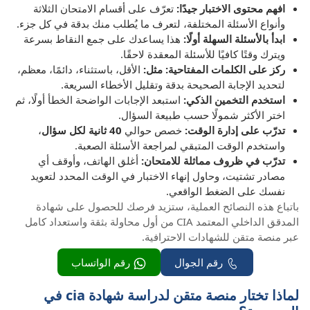
افهم محتوى الاختبار جيدًا:
تعرّف على أقسام الامتحان الثلاثة
وأنواع الأسئلة المختلفة، لتعرف ما يُطلب منك بدقة في كل جزء.
ابدأ بالأسئلة السهلة أولًا:
هذا يساعدك على جمع النقاط بسرعة
ويترك وقتًا كافيًا للأسئلة المعقدة لاحقًا.
ركز على الكلمات المفتاحية: مثل:
الأقل، باستثناء، دائمًا، معظم،
لتحديد الإجابة الصحيحة بدقة وتقليل الأخطاء السريعة.
استخدم التخمين الذكي:
استبعد الإجابات الواضحة الخطأ أولًا، ثم
اختر الأكثر شمولًا حسب طبيعة السؤال.
تدرّب على إدارة الوقت:
خصص حوالي
40 ثانية لكل سؤال
،
واستخدم الوقت المتبقي لمراجعة الأسئلة الصعبة.
تدرّب في ظروف مماثلة للامتحان:
أغلق الهاتف، وأوقف أي
مصادر تشتيت، وحاول إنهاء الاختبار في الوقت المحدد لتعويد
نفسك على الضغط الواقعي.
باتباع هذه النصائح العملية، ستزيد فرصك للحصول على شهادة
المدقق الداخلي المعتمد CIA من أول محاولة بثقة واستعداد كامل
عبر منصة متقن للشهادات الاحترافية.
رقم الجوال
رقم الواتساب
لماذا تختار منصة متقن لدراسة شهادة cia في