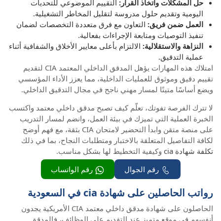
حل المشكلات واتخاذ القرار:
التقييم الموضوعي للتحديات
اليومية وتقديم حلول مدروسة لتقليل المخاطر التشغيلية.
العمل ضمن فريق:
التعاون مع فرق متعددة التخصصات لضمان
تنفيذ التوصيات ومتابعة الإجراءات بفعالية.
النزاهة والاستقلالية:
الالتزام بأعلى معايير الأخلاق والشفافية أثناء
عملية التدقيق.
امتلاك هذه المهارات يؤهل المدقق الداخلي المعتمد CIA لتقديم
تقييم دقيق وموثوق للعمليات الداخلية، مما يعزز الأداء المؤسسي
ويضع أساسًا متينًا لمسار مهني ناجح في مجال التدقيق الداخلي.
لا تترك الفرصة تفوتك، تعلّم كيف تصبح مدقق داخلي معتمد واكتسب
الخبرة العملية التي تميزك في بيئة العمل، وانضم لمسار التدريب
على منصة متقن وابدأ التحضير لامتحان CIA بثقة، مع فهم أوضح
لكافة التفاصيل المتعلقة بالاختبار ومتطلبات النجاح، بما في ذلك
تكلفة شهادة cia
وكيفية التخطيط لها بشكل مناسب.
رقم الجوال
رقم الواتساب
رواتب الحاصلين على شهادة cia في السعودية
الحاصلون على شهادة مدقق داخلي معتمد CIA الأمريكية يجدون
أنفسهم في موقع متميز عند التقديم على الوظائف، فالمدقق