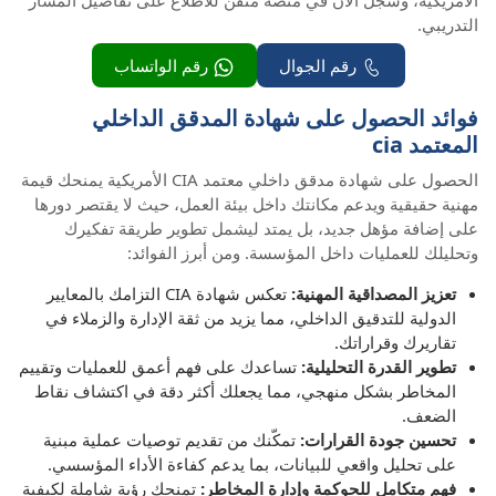
التدريبي.
رقم الجوال
رقم الواتساب
فوائد الحصول على شهادة المدقق الداخلي
المعتمد cia
الحصول على شهادة مدقق داخلي معتمد CIA الأمريكية يمنحك قيمة
مهنية حقيقية ويدعم مكانتك داخل بيئة العمل، حيث لا يقتصر دورها
على إضافة مؤهل جديد، بل يمتد ليشمل تطوير طريقة تفكيرك
وتحليلك للعمليات داخل المؤسسة. ومن أبرز الفوائد:
تعزيز المصداقية المهنية:
تعكس شهادة CIA التزامك بالمعايير
الدولية للتدقيق الداخلي، مما يزيد من ثقة الإدارة والزملاء في
تقاريرك وقراراتك.
تطوير القدرة التحليلية:
تساعدك على فهم أعمق للعمليات وتقييم
المخاطر بشكل منهجي، مما يجعلك أكثر دقة في اكتشاف نقاط
الضعف.
تحسين جودة القرارات:
تمكّنك من تقديم توصيات عملية مبنية
على تحليل واقعي للبيانات، بما يدعم كفاءة الأداء المؤسسي.
فهم متكامل للحوكمة وإدارة المخاطر:
تمنحك رؤية شاملة لكيفية