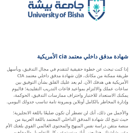
شهادة مدقق داخلي معتمد cia الأمريكية
إذا كنت تبحث عن خطوة حقيقية لتتقدم في مجال التدقيق، وبأسهل
طريقة ممكنة من مكانك، فإن شهادة مدقق داخلي معتمد CIA
الأمريكية هي هدفك الآن. لم يعد عليك القلق بشأن التوفيق بين
ساعات عملك والالتزام بمواعيد قاعات التدريب التقليدية؛ فاليوم
يمكنك الاستعداد للاختبار واحتراف ممارسات التدقيق، الحوكمة،
وإدارة المخاطر بالكامل أونلاين وبمرونة تامة تناسب جدولك اليومي.
والأجمل من ذلك، أنك لن تضطر أن تكون ضليعًا باللغة الانجليزية؛
حيث تتيح لك شهادة المدقق الداخلي المعتمد باللغة العربية من
منصة متقن دراسة نفس المنهج والمحتوى العالمي القوي بلغتك الأم
وعبر شاشتك. هذا يعني أنك ستستوعب كل التفاصيل والمفاهيم