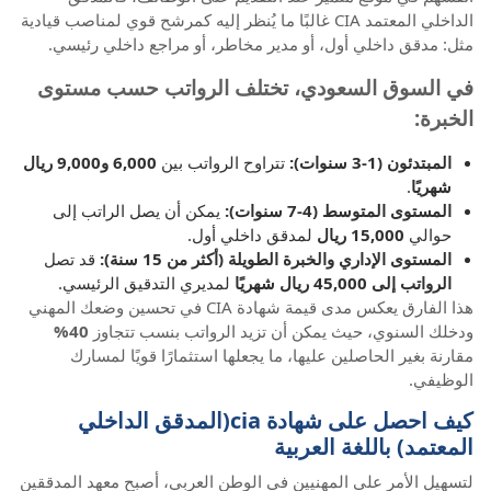
الداخلي المعتمد CIA غالبًا ما يُنظر إليه كمرشح قوي لمناصب قيادية
مثل: مدقق داخلي أول، أو مدير مخاطر، أو مراجع داخلي رئيسي.
في السوق السعودي، تختلف الرواتب حسب مستوى
الخبرة:
المبتدئون (1-3 سنوات):
تتراوح الرواتب بين
6,000 و9,000 ريال
شهريًا
.
المستوى المتوسط (4-7 سنوات):
يمكن أن يصل الراتب إلى
حوالي
15,000 ريال
لمدقق داخلي أول.
المستوى الإداري والخبرة الطويلة (أكثر من 15 سنة):
قد تصل
الرواتب إلى
45,000 ريال شهريًا
لمديري التدقيق الرئيسي.
هذا الفارق يعكس مدى قيمة شهادة CIA في تحسين وضعك المهني
ودخلك السنوي، حيث يمكن أن تزيد الرواتب بنسب تتجاوز
40%
مقارنة بغير الحاصلين عليها، ما يجعلها استثمارًا قويًا لمسارك
الوظيفي.
كيف احصل على شهادة cia(المدقق الداخلي
المعتمد) باللغة العربية
لتسهيل الأمر على المهنيين في الوطن العربي، أصبح معهد المدققين