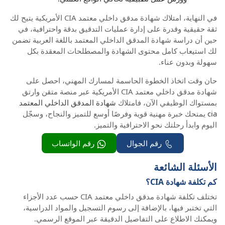
في النهاية، امتلاك شهادة مدقق داخلي معتمد CIA الأمريكية يتيح لك
ثقة حقيقية وقدرة على إدارة عمليات التدقيق بدقة واحترافية، في
حين أن دراسة شهادة المدقق الداخلي المعتمد باللغة العربية تضمن
لك استيعاب كامل محتوى الشهادة والمصطلحات المعقدة بكل
سهولة وبدون عناء.
حان وقت اتخاذ الخطوة الحاسمة لمسارك المهني، احصل على
شهادة مدقق داخلي معتمد CIA الأمريكية عبر منصة متقن وارتق
بمستواك الوظيفي الآن، فامتلاك
شهادة المدقق الداخلي المعتمد
cia
يمنحك خبرة مهنية قوية وفرصًا أوسع للتميز والنجاح، وسجّل
اليوم وابدأ رحلتك نحو الاحترافية والتميز.
رقم الجوال
رقم الواتساب
الأسئلة الشائعة
كم تكلفة شهادة CIA؟
تختلف تكلفة شهادة مدقق داخلي معتمد CIA حسب عدد الأجزاء
التي تختبر فيها، بالإضافة إلى رسوم التسجيل والمواد الدراسية،
ويمكنك الاطلاع على التفاصيل الدقيقة عبر الموقع الرسمي.