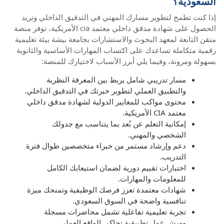
السعودية؟
إذا كنت تطمح لتطوير مسارك المهني في التدقيق الداخلي وتريد
الحصول على شهادة مدقق داخلي معتمد cia الأمريكية، توفر منصة
متقن التابعة لمعهد البحوث والاستشارات بجامعة بيشة بيئة تعليمية
رقمية متكاملة تساعدك على اكتساب المهارات الأساسية والثانوية
بسهولة ومرونة، وفيما يلي أبرز الأسباب لاختيارك للمنصة:
مسار تدريبي شامل يربط بين المعرفة النظرية
والتطبيق العملي لتطوير خبرتك في التدقيق الداخلي.
محتوى مواكب للمعايير الدولية لشهادة مدقق داخلي
معتمد CIA الأمريكية.
إمكانية التعلم عن بُعد بما يتناسب مع جدولك
الشخصي والمهني.
دعم وإرشاد مستمر من خبراء متخصصين طوال فترة
التدريب.
اختبارات تقييم دورية لضمان استيعابك الكامل
للمعلومات والمهارات.
شهادات معتمدة تعزز فرصك الوظيفية وتمنحك ميزة
تنافسية واضحة في السوق السعودي.
تجربة تعليمية تفاعلية تشمل محاضرات مسجلة
وورش عمل تطبيقية تحاكي الواقع العملي.