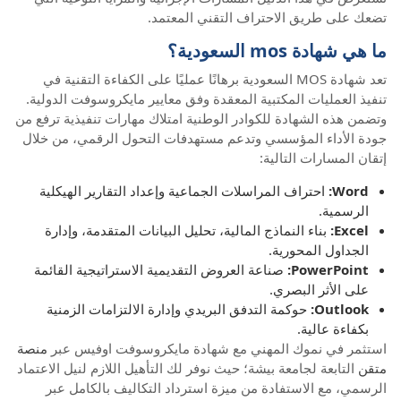
تضعك على طريق الاحتراف التقني المعتمد.
ما هي شهادة mos السعودية؟
تعد شهادة MOS السعودية برهانًا عمليًا على الكفاءة التقنية في
تنفيذ العمليات المكتبية المعقدة وفق معايير مايكروسوفت الدولية.
وتضمن هذه الشهادة للكوادر الوطنية امتلاك مهارات تنفيذية ترفع من
جودة الأداء المؤسسي وتدعم مستهدفات التحول الرقمي، من خلال
إتقان المسارات التالية:
Word:
احتراف المراسلات الجماعية وإعداد التقارير الهيكلية
الرسمية.
Excel:
بناء النماذج المالية، تحليل البيانات المتقدمة، وإدارة
الجداول المحورية.
PowerPoint:
صناعة العروض التقديمية الاستراتيجية القائمة
على الأثر البصري.
Outlook:
حوكمة التدفق البريدي وإدارة الالتزامات الزمنية
بكفاءة عالية.
استثمر في نموك المهني مع شهادة مايكروسوفت اوفيس عبر
منصة
متقن
التابعة لجامعة بيشة؛ حيث نوفر لك التأهيل اللازم لنيل الاعتماد
الرسمي، مع الاستفادة من ميزة استرداد التكاليف بالكامل عبر