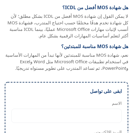
هل شهادة MOS أفضل من ICDL؟
لا يمكن القول إن شهادة MOS أفضل من ICDL بشكل مطلق؛ لأن
كل شهادة تخدم هدفًا مختلفًا حسب احتياج المتدرب، فشهادة MOS
أنسب لإثبات مهارات Microsoft Office عمليًا، بينما ICDL مناسبة
أكثر لتعلم أساسيات المهارات الرقمية بشكل عام.
هل شهادة MOS مناسبة للمبتدئين؟
نعم، شهادة MOS مناسبة للمبتدئين لأنها تبدأ من المهارات الأساسية
في استخدام تطبيقات Microsoft Office مثل Word وExcel
وPowerPoint، ثم تساعد المتدرب على تطوير مستواه تدريجيًا.
ابقى على تواصل
الاسم
البريد الإلكتروني