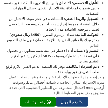
التأهيل التخصصي:
الالتحاق بالبرامج التدريبية المكثفة عبر منصة،
والتي صُممت لمحاكاة بيئة الاختبار الفعلي وصقل المهارات
التنفيذية.
التسجيل والربط التقني:
المساعدة في حجز موعد الاختبار من
خلال المنصة، مع ربط إنجازك بحساب مايكروسوفت الشخصي
لضمان مرجعية الشهادة مدى الحياة.
الحوكمة المالية:
سداد الرسوم المقررة
(3450 ريال سعودي)
،
مع تزويدك بالفواتير الضريبية اللازمة لضمان قبول ملف التعويض
المالي.
التقييم والاعتماد:
أداء الاختبار في بيئة تقنية متطورة، والحصول
على نسخة شهادة مايكروسوفت MOS الإلكترونية فور اجتياز
التقييم بنجاح.
دعم استرداد التكاليف:
توفر لك المنصة الدعم الفني اللازم لرفع
طلب التعويض عبر بوابة هدف.
وبعد إتمام هذه الخطوات الإجرائية عبر منصة متقن، يتطلب تفعيل
ميزة الاسترداد المالي الخاصة بـ
شهادة أخصائي مايكروسوفت
أوفيس mos
الامتثال لمجموعة من المعايير التنظيمية التي حددها
صندوق هدف وفق الضوابط التالية.
رقم الجوال
رقم الواتساب