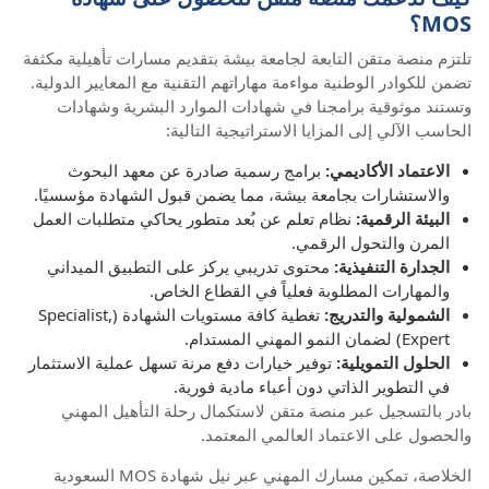
MOS؟
تلتزم منصة متقن التابعة لجامعة بيشة بتقديم مسارات تأهيلية مكثفة
تضمن للكوادر الوطنية مواءمة مهاراتهم التقنية مع المعايير الدولية.
وتستند موثوقية برامجنا في شهادات الموارد البشرية وشهادات
الحاسب الآلي إلى المزايا الاستراتيجية التالية:
الاعتماد الأكاديمي:
برامج رسمية صادرة عن معهد البحوث
والاستشارات بجامعة بيشة، مما يضمن قبول الشهادة مؤسسيًا.
البيئة الرقمية:
نظام تعلم عن بُعد متطور يحاكي متطلبات العمل
المرن والتحول الرقمي.
الجدارة التنفيذية:
محتوى تدريبي يركز على التطبيق الميداني
والمهارات المطلوبة فعلياً في القطاع الخاص.
الشمولية والتدريج:
تغطية كافة مستويات الشهادة (Specialist,
Expert) لضمان النمو المهني المستدام.
الحلول التمويلية:
توفير خيارات دفع مرنة تسهل عملية الاستثمار
في التطوير الذاتي دون أعباء مادية فورية.
بادر بالتسجيل عبر منصة متقن لاستكمال رحلة التأهيل المهني
والحصول على الاعتماد العالمي المعتمد.
الخلاصة، تمكين مسارك المهني عبر نيل شهادة MOS السعودية