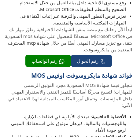
رفع مستوى الإنتاجية داخل بيئة العمل من خلال الاستخدام
الصحيح والمنظم لتطبيقات Microsoft Office.
تعزيز فرص التطور المهني والترقية عبر إثبات الكفاءة في
المهارات المكتبية الأساسية والمتقدمة.
ابدأ الآن رحلتك مع منصة متقن للشهادات الاحترافية وطوّر مهاراتك
في Microsoft Office استعدادًا للحصول على شهادة mos السعودية
بثقة، مع تعزيز مسارك المهني أيضًا من خلال
شهادة mcp المحترف
المعتمد من مايكروسوفت
.
رقم الجوال
رقم الواتساب
فوائد شهادة مايكروسوفت اوفيس MOS
تتجاوز قيمة شهادة MOS السعودية مجرد التوثيق الرسمي
للمهارات؛ لتصبح محركًا أساسيًا للتميز التقني والاستقرار المهني
داخل المؤسسات. وتتمثل أبرز المكاسب الميدانية لهذا الاعتماد في
الآتي:
الأفضلية التنافسية:
تمنحك الأولوية في قطاعات الإدارة
واللوجستيات والمالية، كبرهان موثوق على استحقاقك المهني
لرفع جودة الأداء.
كفاءة الإنتاجية:
توفر نحو 30% من الوقت المستغرق في المهام