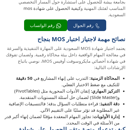
بجامعة بيشة للحصول على استشارة حول المسار التخصصي
المناسب لفئتك المهنية و
كيفية الحصول على شهادة mos
السعودية.
رقم الجوال
رقم الواتساب
نصائح مهمة لاجتياز اختبار MOS بنجاح
يعتمد اجتياز شهادة MOS السعودية على المهارة التنفيذية والسرعة
في معالجة المهام الواقعية داخل بيئة محاكاة رقمية. ولضمان تفوقك
في شهادة أخصائي مايكروسوفت أوفيس MOS، نوصي باتباع
الإرشادات التالية:
المحاكاة الزمنية:
التدرب على إنهاء المشاريع في
50 دقيقة
للتكيف مع ضغط الاختبار الفعلي.
التركيز المهاري:
إتقان الأدوات المحورية مثل (PivotTables)
و(Slide Master) لضمان حل أسئلة المستويات المتقدمة.
دقة التنفيذ:
قراءة متطلبات السؤال بدقة؛ فالتنسيقات الإضافية
غير المطلوبة قد تؤثر سلبًا على التقييم الآلي.
إدارة الأولويات:
تجاوز المهام المعقدة مؤقتًا لضمان إنهاء أكبر قدر
من الأسئلة في الوقت المحدد.
كيف تدعمك منصة متقن للحصول على شهادة