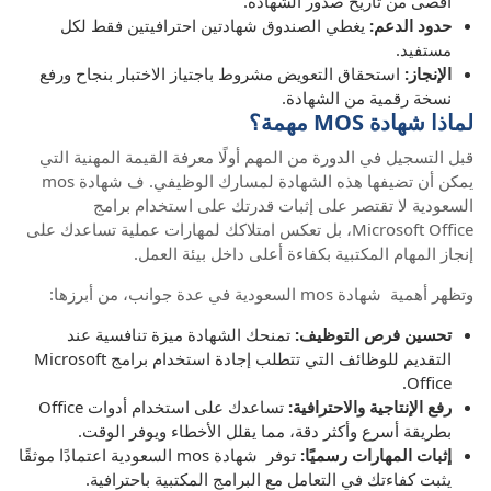
أقصى من تاريخ صدور الشهادة.
حدود الدعم:
يغطي الصندوق شهادتين احترافيتين فقط لكل
مستفيد.
الإنجاز:
استحقاق التعويض مشروط باجتياز الاختبار بنجاح ورفع
نسخة رقمية من الشهادة.
لماذا شهادة MOS مهمة؟
قبل التسجيل في الدورة من المهم أولًا معرفة القيمة المهنية التي
يمكن أن تضيفها هذه الشهادة لمسارك الوظيفي. ف شهادة mos
السعودية لا تقتصر على إثبات قدرتك على استخدام برامج
Microsoft Office، بل تعكس امتلاكك لمهارات عملية تساعدك على
إنجاز المهام المكتبية بكفاءة أعلى داخل بيئة العمل.
وتظهر أهمية شهادة mos السعودية في عدة جوانب، من أبرزها:
تحسين فرص التوظيف:
تمنحك الشهادة ميزة تنافسية عند
التقديم للوظائف التي تتطلب إجادة استخدام برامج Microsoft
Office.
رفع الإنتاجية والاحترافية:
تساعدك على استخدام أدوات Office
بطريقة أسرع وأكثر دقة، مما يقلل الأخطاء ويوفر الوقت.
إثبات المهارات رسميًا:
توفر شهادة mos السعودية اعتمادًا موثقًا
يثبت كفاءتك في التعامل مع البرامج المكتبية باحترافية.