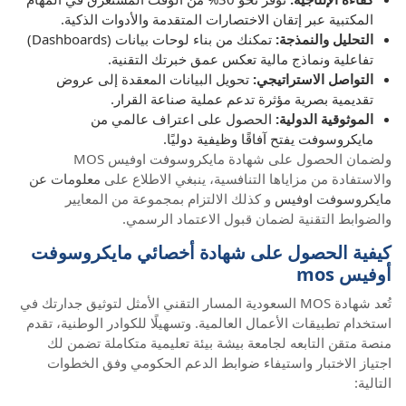
المكتبية عبر إتقان الاختصارات المتقدمة والأدوات الذكية.
التحليل والنمذجة:
تمكنك من بناء لوحات بيانات (Dashboards)
تفاعلية ونماذج مالية تعكس عمق خبرتك التقنية.
التواصل الاستراتيجي:
تحويل البيانات المعقدة إلى عروض
تقديمية بصرية مؤثرة تدعم عملية صناعة القرار.
الموثوقية الدولية:
الحصول على اعتراف عالمي من
مايكروسوفت يفتح آفاقًا وظيفية دوليًا.
ولضمان الحصول على شهادة مايكروسوفت اوفيس MOS
والاستفادة من مزاياها التنافسية، ينبغي الاطلاع على
معلومات عن
مايكروسوفت اوفيس
و كذلك الالتزام بمجموعة من المعايير
والضوابط التقنية لضمان قبول الاعتماد الرسمي.
كيفية الحصول على شهادة أخصائي مايكروسوفت
أوفيس mos
تُعد شهادة MOS السعودية المسار التقني الأمثل لتوثيق جدارتك في
استخدام تطبيقات الأعمال العالمية. وتسهيلًا للكوادر الوطنية، تقدم
منصة متقن التابعه لجامعة بيشة بيئة تعليمية متكاملة تضمن لك
اجتياز الاختبار واستيفاء ضوابط الدعم الحكومي وفق الخطوات
التالية: