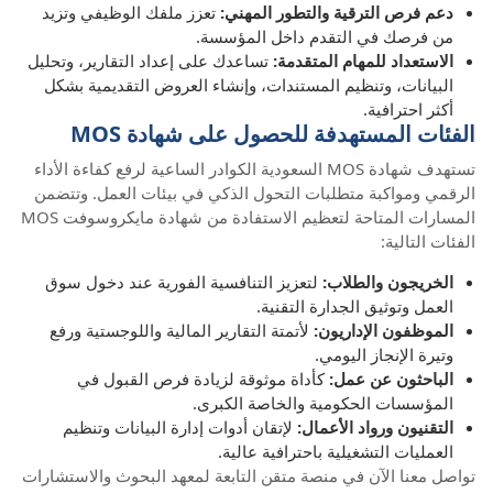
دعم فرص الترقية والتطور المهني:
تعزز ملفك الوظيفي وتزيد
من فرصك في التقدم داخل المؤسسة.
الاستعداد للمهام المتقدمة:
تساعدك على إعداد التقارير، وتحليل
البيانات، وتنظيم المستندات، وإنشاء العروض التقديمية بشكل
أكثر احترافية.
الفئات المستهدفة للحصول على شهادة MOS
تستهدف شهادة MOS السعودية الكوادر الساعية لرفع كفاءة الأداء
الرقمي ومواكبة متطلبات التحول الذكي في بيئات العمل. وتتضمن
المسارات المتاحة لتعظيم الاستفادة من شهادة مايكروسوفت MOS
الفئات التالية:
الخريجون والطلاب:
لتعزيز التنافسية الفورية عند دخول سوق
العمل وتوثيق الجدارة التقنية.
الموظفون الإداريون:
لأتمتة التقارير المالية واللوجستية ورفع
وتيرة الإنجاز اليومي.
الباحثون عن عمل:
كأداة موثوقة لزيادة فرص القبول في
المؤسسات الحكومية والخاصة الكبرى.
التقنيون ورواد الأعمال:
لإتقان أدوات إدارة البيانات وتنظيم
العمليات التشغيلية باحترافية عالية.
تواصل معنا الآن في منصة متقن التابعة لمعهد البحوث والاستشارات