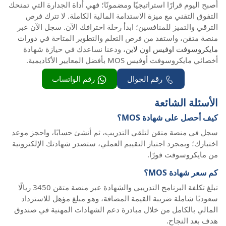
أصبح اليوم قرارًا استراتيجيًا ومضمونًا؛ فهي أداة الجدارة التي تمنحك
التفوق التقني مع ميزة الاستدامة المالية الكاملة. لا تترك فرص
الترقي والتميز للمنافسين؛ ابدأ رحلة احترافك الآن. سجل الآن عبر
منصة متقن، واستفد من فرص التعلم والتطوير المتاحة في
دورات
مايكروسوفت اوفيس اون لاين
، ودعنا نساعدك في حيازة شهادة
أخصائي مايكروسوفت أوفيس MOS بأفضل المعايير الأكاديمية.
رقم الجوال
رقم الواتساب
الأسئلة الشائعة
كيف أحصل على شهادة MOS؟
سجل في منصة متقن لتلقي التدريب، ثم أنشئ حسابًا، واحجز موعد
اختبارك؛ وبمجرد اجتياز التقييم العملي، ستصدر شهادتك الإلكترونية
من مايكروسوفت فورًا.
كم سعر شهادة MOS؟
تبلغ تكلفة البرنامج التدريبي والشهادة عبر منصة متقن 3450 ريالًا
سعوديًا شاملة ضريبة القيمة المضافة، وهو مبلغ مؤهل للاسترداد
المالي بالكامل من خلال مبادرة دعم الشهادات المهنية في صندوق
هدف بعد النجاح.