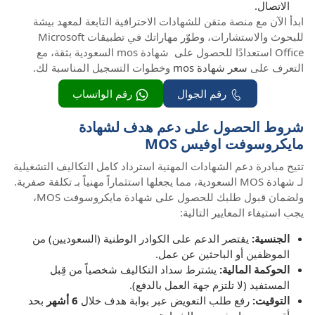
الاتصال.
ابدأ الآن مع منصة متقن للشهادات الاحترافية التابعة لمعهد بيشة
للبحوث والاستشارات، وطوّر مهاراتك في تطبيقات Microsoft
Office استعدادًا للحصول على شهادة mos السعودية بثقة، مع
التعرف على
سعر شهادة mos
وخطوات التسجيل المناسبة لك.
رقم الجوال
رقم الواتساب
شروط الحصول على دعم هدف لشهادة
مايكروسوفت اوفيس MOS
تتيح مبادرة دعم الشهادات المهنية استرداد كامل التكاليف التشغيلية
لـ شهادة MOS السعودية، مما يجعلها استثماراً مهنياً بـ تكلفة صفرية.
ولضمان قبول طلبك للحصول على شهادة مايكروسوفت MOS،
يجب استيفاء المعايير التالية:
الجنسية:
يقتصر الدعم على الكوادر الوطنية (السعوديين) من
الموظفين أو الباحثين عن عمل.
الحوكمة المالية:
يشترط سداد التكاليف شخصياً من قِبل
المستفيد (لا تلتزم جهة العمل بالدفع).
التوقيت:
رفع طلب التعويض عبر بوابة هدف خلال
6 أشهر
بحد