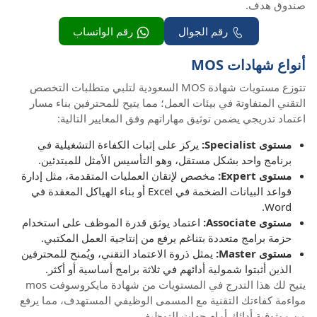
صندوق هدف.
رقم الجوال
رقم الواتساب
أنواع شهادات MOS
تتوزع مستويات شهادة MOS السعودية لتلبي متطلبات التخصص
التقني المتفاوتة في بيئات العمل؛ مما يتيح للمحترفين بناء مسار
اعتماد تدريجي يضمن توثيق مهاراتهم وفق المعايير التالية:
مستوى Specialist:
يركز على إثبات الكفاءة التشغيلية في
برنامج واحد بشكل مستقل، وهو التأسيس الأمثل للمبتدئين.
مستوى Expert:
مخصص لإتقان العمليات المتقدمة، مثل إدارة
قواعد البيانات الضخمة في Excel أو بناء الهياكل المعقدة في
Word.
مستوى Associate:
اعتماد يوثق قدرة الموظف على استخدام
حزمة برامج متعددة بتناغم يرفع من إنتاجية العمل المكتبي.
مستوى Master:
يمثل ذروة الاعتماد التقني، ويُمنح للمحترفين
الذين أثبتوا شمولية أدائهم في ثلاثة برامج أساسية أو أكثر.
يتيح لك هذا التدرج في المستويات من شهادة مايكروسوفت mos
مواءمة كفاءتك التقنية مع المسمى الوظيفي المستهدف، مما يرفع
من موثوقية أدائك أمام جهات التوظيف.