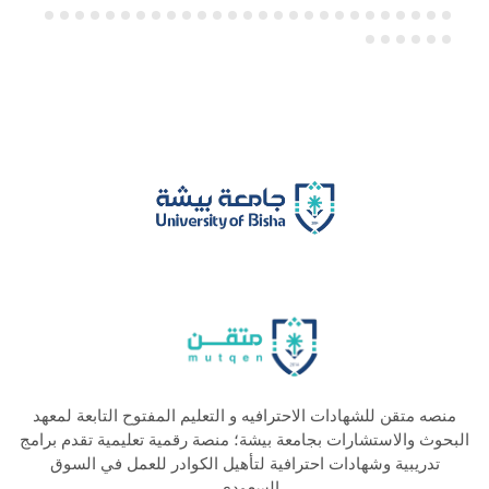
منصه متقن للشهادات الاحترافيه و التعليم المفتوح التابعة لمعهد
البحوث والاستشارات بجامعة بيشة؛ منصة رقمية تعليمية تقدم برامج
تدريبية وشهادات احترافية لتأهيل الكوادر للعمل في السوق
السعودي.