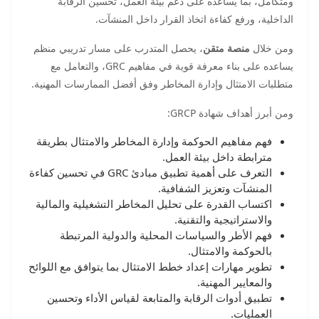
ومتكامل، بما يساعده على دعم بيئة العمل، تحسين الرقابة
الداخلية، ورفع كفاءة اتخاذ القرار داخل المنشآت.
ومن خلال
منصة متقن
، يحصل المتدرب على مسار تدريبي منظم
يساعده على بناء معرفة قوية في مفاهيم GRC، والتعامل مع
متطلبات الامتثال وإدارة المخاطر وفق أفضل الممارسات المهنية.
ومن أبرز أهداف شهادة GRCP:
فهم مفاهيم الحوكمة وإدارة المخاطر والامتثال بطريقة
مترابطة داخل بيئة العمل.
التعرف على أهمية تطبيق مبادئ GRC في تحسين كفاءة
المنشآت وتعزيز الشفافية.
اكتساب القدرة على تحليل المخاطر التشغيلية والمالية
والاستراتيجية والتقنية.
فهم الأطر والسياسات المحلية والدولية المرتبطة
بالحوكمة والامتثال.
تطوير مهارات إعداد خطط الامتثال بما يتوافق مع اللوائح
والمعايير المهنية.
تطبيق أدوات الرقابة والمتابعة لقياس الأداء وتحسين
العمليات.