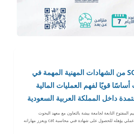
شهادة فني المحاسبة SOCPA CAT من الشهادات المهنية المهمة في
ساسًا قويًا لفهم العمليات المالية
عتمدة داخل المملكة العربية السعودية
م المفتوح التابعة لجامعة بيشة بالتعاون مع معهد البحوث
والاستشارات لجامعة بيشة، يحصل المتدرب على تأهيل عملي يؤهله للحصول على شهادة فني محاسبة cat ويعزز مهاراته