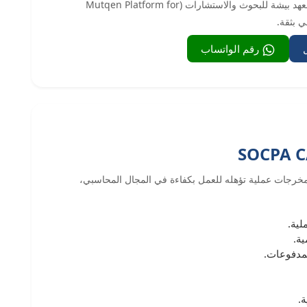
ابدأ الآن مع منصة متقن للشهادات الاحترافيه التابعة لـ معهد بيشة للبحوث والاستشارات (Mutqen Platform for
رقم الواتساب
متدرب على اكتساب مخرجات عملية تؤهله للعمل بكفاءة في المجال المحاسبي،
لية.
ية.
لمدفوعات.
ة.