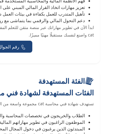
فهم الأنظمة المالية والمحاسبية المستخدمة 
تعزيز مهارات اتخاذ القرار المالي المبني على ال
تأهيل المتدرب للعمل بكفاءة في بيئات العمل د
دعم التحول المالي والرقمي بما يتماشى مع رؤية 0
cat واصنع لنفسك مستقبلًا مهنيًا مميزًا.
رقم الجوال
الفئة المستهدفة
الفئات المستهدفة لشهادة فني محاسبة AT
تستهدف شهادة فني محاسبة cat مجموعة واسعة من الطموحين داخل المملكة، ومن أبرز الفئات:
الطلاب والخريجون في تخصصات المحاسبة والت
الموظفون الراغبون في تطوير مهاراتهم المالية
المبتدئون الذين يرغبون في دخول المجال الم