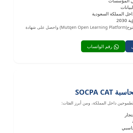
في المؤسسات
بيانات
اخل المملكة السعودية
203
ابدأ الآن في تطوير مهاراتك عبر منصة متقن للتعلم المفتوح(Mutqen Open Learning Platform) واحصل على شهادة
رقم الواتساب
SOCPA C
جار
حاسبي