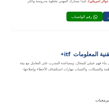
، لتبدأ مسارك المهني بخطوة مدروسة وأكثر
رقم الواتساب
ة المعلومات itf+
دة كومبتيا اساسيات تقنية المعلومات itf+ إلى بناء فهم عملي للمجال، ومساعدة المتدرب على التعامل مع بيئة
لأنظمة والشبكات، واكتساب مهارات استكشاف الأخطاء وإصلاحها،
برمجيات