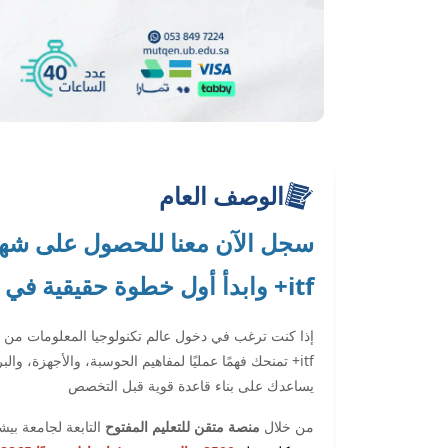
الوصف العام
سجل الآن معنا للحصول على شهاد
itf+ وابدأ أول خطوة حقيقية في المجال التقني بثقة ووضوح.
إذا كنت ترغب في دخول عالم تكنولوجيا المعلومات من ا
itf+ تمنحك فهمًا عمليًا لمفاهيم الحوسبة، والأجهزة، وا
يساعدك على بناء قاعدة قوية قبل التخصص
من خلال
منصة متقن للتعليم المفتوح
التابعة لجامعة بيش