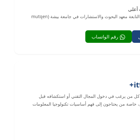
 أعلى
ابدأ رحلتك التقنية عبر منصة متقن للشهادات الاحترافيه التابعة معهد البحوث والاستشارات في جامعة بيشة (mutqen
رقم الواتساب
دف شهادة كومبتيا اساسيات تقنية المعلومات itf+ كل من يرغب في دخول المجال التقني أو استكشافه قبل
، خاصة من يحتاجون إلى فهم أساسيات تكنولوجيا المعلومات