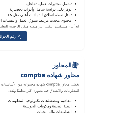
تشمل مختبرات عملية تفاعلية
توفر دليل دراسة شامل وأدوات تحضيرية
تمثل نقطة انطلاق لشهادات أعلى مثل A+
محتوى محدث مرتبط بسوق العمل والتقنيات ال
ابدأ بناء مستقبلك التقني عبر منصة متقن الرقمية للتعليم(mutqen Digital Platform for Education) بخطوة واث
رقم الجوال
المحاور
محاور شهادة comptia
تغطي محاور comptia شهادة مجموعة من ا
المعلومات والانطلاق فيه بصورة أكثر تنظيمًا وثقة.
مفاهيم ومصطلحات تكنولوجيا المعلومات
البنية التحتية ومكونات الحوسبة
التطبيقات والبرمجيات