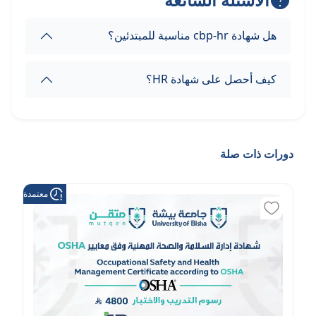
هل شهادة cbp-hr مناسبة للمبتدئين؟
كيف أحصل على شهادة HR؟
دورات ذات صلة
معتمدة من هد