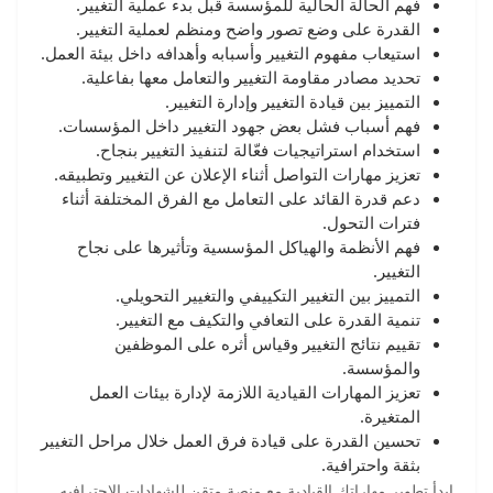
فهم الحالة الحالية للمؤسسة قبل بدء عملية التغيير.
القدرة على وضع تصور واضح ومنظم لعملية التغيير.
استيعاب مفهوم التغيير وأسبابه وأهدافه داخل بيئة العمل.
تحديد مصادر مقاومة التغيير والتعامل معها بفاعلية.
التمييز بين قيادة التغيير وإدارة التغيير.
فهم أسباب فشل بعض جهود التغيير داخل المؤسسات.
استخدام استراتيجيات فعّالة لتنفيذ التغيير بنجاح.
تعزيز مهارات التواصل أثناء الإعلان عن التغيير وتطبيقه.
دعم قدرة القائد على التعامل مع الفرق المختلفة أثناء
فترات التحول.
فهم الأنظمة والهياكل المؤسسية وتأثيرها على نجاح
التغيير.
التمييز بين التغيير التكييفي والتغيير التحويلي.
تنمية القدرة على التعافي والتكيف مع التغيير.
تقييم نتائج التغيير وقياس أثره على الموظفين
والمؤسسة.
تعزيز المهارات القيادية اللازمة لإدارة بيئات العمل
المتغيرة.
تحسين القدرة على قيادة فرق العمل خلال مراحل التغيير
بثقة واحترافية.
ابدأ تطوير مهاراتك القيادية مع منصة متقن للشهادات الاحترافيه