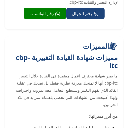
لإدارة التغيير والقيادة cbp-ltc.
رقم الجوال
رقم الواتساب
المميزات
مميزات شهادة القيادة التغييرية cbp-
ltc
ما يميز شهادة محترف اعمال معتمدة في القيادة خلال التغيير
cbp-ltc أنها لا تمنحك معرفة نظرية فقط، بل تضعك في عقلية
القائد الذي يفهم التغيير ويستطيع التعامل معه بمرونة واحترافية
ولهذا أصبحت من الشهادات التي تحظى باهتمام متزايد في بلاد
الحرمين.
من أبرز مميزاتها:
تطوير مهارات القيادة في بيئات العمل المتغيرة