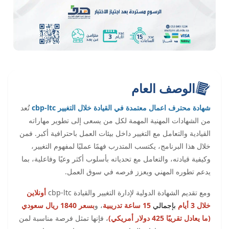
الوصف العام
شهادة محترف اعمال معتمدة في القيادة خلال التغيير cbp-ltc
تُعد
من الشهادات المهنية المهمة لكل من يسعى إلى تطوير مهاراته
القيادية والتعامل مع التغيير داخل بيئات العمل باحترافية أكبر. فمن
خلال هذا البرنامج، يكتسب المتدرب فهمًا عمليًا لمفهوم التغيير،
وكيفية قيادته، والتعامل مع تحدياته بأسلوب أكثر وعيًا وفاعلية، بما
يدعم تطوره المهني ويعزز فرصه في سوق العمل.
ومع تقديم الشهادة الدولية لإدارة التغيير والقيادة cbp-ltc
أونلاين
خلال 3 أيام
بإجمالي
15 ساعة تدريبية
، و
بسعر 1840 ريال سعودي
(ما يعادل تقريبًا 425 دولار أمريكي)
، فإنها تمثل فرصة مناسبة لمن