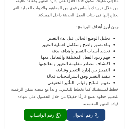
ltc إلى تأهيلك لتكون قائدًا قادرًا على إدارة التغيير بكفاءة عالية،
من خلال تزويدك بأساس قوي من المفاهيم والأدوات العملية التي
يحتاج إليها في بيئات العمل الحديثة داخل المملكة.
ومن أبرز أهداف البرنامج:
تحليل الوضع الحالي قبل بدء التغيير
بناء تصور واضح ومتكامل لعملية التغيير
تحديد أسباب التغيير وأهدافه بدقة
فهم ردود الفعل المختلفة والتعامل معها
اكتشاف مصادر مقاومة التغيير ومعالجتها
التمييز بين إدارة التغيير وقيادته
تنفيذ التغيير وفق استراتيجيات فعالة
تقييم النتائج وقياس التأثير الحقيقي
خطط لمستقبلك كما تخطط للتغيير… وابدأ مع منصة متقن الرقمية
للتعليم خطوة تصنع فارقًا حقيقيًا من خلال الحصول على شهادة
قيادة التغيير المعتمدة.
رقم الجوال
رقم الواتساب