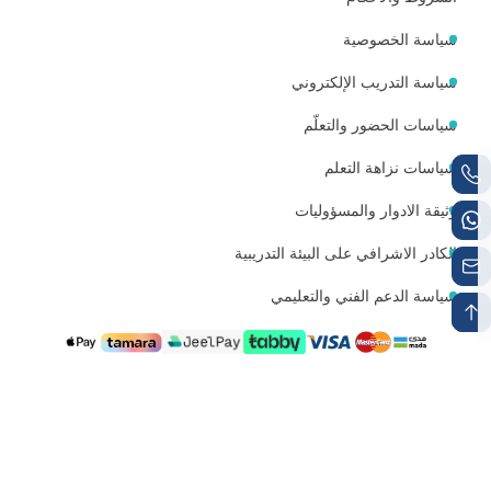
سياسة الخصوصية
سياسة التدريب الإلكتروني
سياسات الحضور والتعلّم
سياسات نزاهة التعلم
وثيقة الادوار والمسؤوليات
الكادر الاشرافي على البيئة التدريبية
سياسة الدعم الفني والتعليمي
رقم الجوال 1
رقم الواتساب
+966538497224
+966538497224
البريد الإلكتروني للتواصل
info@mutqen.ub.edu.sa