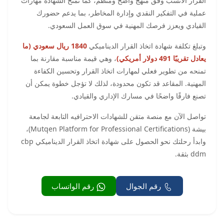
القرار الأنسب وفق منهج واضح ومنظم، كما تمنح الشهادة مهارات
عملية في التفكير النقدي وإدارة المخاطر، بما يدعم حضورك
القيادي ويعزز فرصك المهنية في سوق العمل السعودي.
وتبلغ تكلفة شهادة اتخاذ القرار الديناميكي
1840 ريال سعودي (ما
يعادل تقريبًا 491 دولار أمريكي)
، وهي قيمة مناسبة مقارنة بما
تمنحه من تطوير فعلي لمهارات اتخاذ القرار وتحسين الكفاءة
المهنية. المقاعد قد تكون محدودة، لذلك لا تؤجل خطوة يمكن أن
تصنع فارقًا واضحًا في مسارك الإداري والقيادي.
تواصل الآن مع منصة متقن للشهادات الاحترافيه التابعة لجامعة
بيشة (Mutqen Platform for Professional Certifications)،
وابدأ رحلتك نحو الحصول على شهادة اتخاذ القرار الديناميكي cbp
ddm بثقة.
رقم الجوال
رقم الواتساب