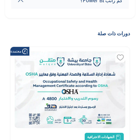
كم راتب Power BI؟
دورات ذات صلة
معتمدة من هد
الشهادات الاحترافية