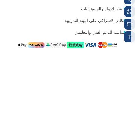
وثيقة الادوار والمسؤوليات
الكادر الاشرافي على البيئة التدريبية
سياسة الدعم الفني والتعليمي
رقم الجوال 1
رقم الواتساب
+966538497224
+966538497224
البريد الإلكتروني للتواصل
info@mutqen.ub.edu.sa
جميع الحقوق محفوظة منصه متقن للشهادات الاحترافيه و التعليم
المفتوح تم التطوير والتصميم بواسطة
بي جروب
تقديم الإفادة