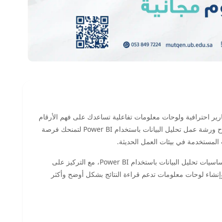
قارير احترافية ولوحات معلومات تفاعلية تساعدك على فهم الأرقام
واتخاذ قرارات أدق؟ تقدم لك منصة متقن للتعليم المفتوح ورشة عمل تحليل البيانات باستخدام Power BI لتمنحك فرصة
المستخدمة في بيئات العمل الحديثة.
تأتي هذه الورشة العملية لتساعد المشاركين على فهم أساسيات تحليل البيانات باستخدام Power BI، مع التركيز على
ة، وإنشاء لوحات معلومات تدعم قراءة النتائج بشكل أوضح وأكثر