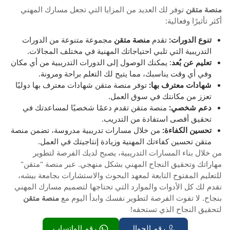
منصة متقن
توفر لك العديد من المزايا التي تجعل مسارك المهني
أكثر تأثيرًا وفعالية:
تنوع الدورات:
تقدم
منصة متقن
مجموعة متنوعة من الدورات
التدريبية التي تلبي احتياجاتك المهنية في مختلف المجالات.
تعليم عن بُعد
: يمكنك الوصول إلى الدورات التدريبية من أي مكان
وفي أي وقت يناسبك، مما يتيح لك التعلم براحة ومرونة.
شهادات معترف بها:
توفر منصة متقن شهادات معترف بها دوليًا
تعزز من مكانتك في سوق العمل.
دعم شخصي:
منصة متقن تقدم دعمًا شخصيًا لمساعدتك في
تحقيق أقصى استفادة من التدريب.
تحسين الكفاءة:
من خلال مسارات تدريبية مدروسة، تضمن منصة
متقن تحسين كفاءتك المهنية وزيادة إنتاجيتك في العمل.
من خلال بناء المسارات التدريبية، يصبح لديك الفرصة لتطوير
مهاراتك وتحقيق النجاح المهني بشكل منهجي. عبر منصة "متقن"
للتعليم المفتوح التابعة لمعهد البحوث والاستشارات بجامعة بيشه،
نقدم لك كل الأدوات والموارد التي تحتاجها لتصميم مسارك المهني
بنجاح. لا تفوت الفرصة لتطوير نفسك وابدأ اليوم مع
منصة متقن
لتحقيق النجاح الذي تستحقه!
رقم الجوال
رقم الواتساب