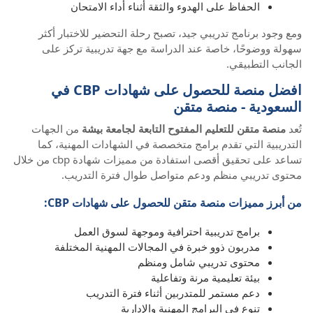
الحفاظ على الهدوء والثقة أثناء أداء الامتحان
ومع وجود برنامج تدريبي جيد، تصبح رحلة التحضير للاختبار أكثر
سهولة ووضوحًا، خاصة عند الدراسة مع جهة تدريبية تركز على
الجانب التطبيقي.
افضل منصة للحصول على شهادات CBP في
السعودية - منصة متقن
تُعد
منصة متقن للتعليم المفتوح التابعة لجامعة بيشة
من الجهات
التدريبية التي تقدم برامج متخصصة في الشهادات المهنية، كما
تساعد على تحقيق أقصى استفادة من مميزات شهادة cbp من خلال
محتوى تدريبي منظم ودعم متواصل طوال فترة التدريب.
من أبرز مميزات منصة متقن للحصول على شهادات CBP:
برامج تدريبية احترافية وموجهة لسوق العمل
مدربون ذوو خبرة في المجالات المهنية المختلفة
محتوى تدريبي شامل ومنظم
بيئة تعليمية مرنة وتفاعلية
دعم مستمر للمتدربين أثناء فترة التدريب
تنوع في البرامج المهنية والإدارية