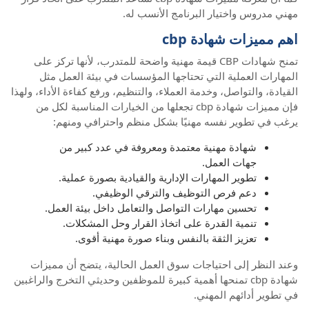
مهني مدروس واختيار البرنامج الأنسب له.
اهم مميزات شهادة cbp
تمنح شهادات CBP قيمة مهنية واضحة للمتدرب، لأنها تركز على
المهارات العملية التي تحتاجها المؤسسات في بيئة العمل مثل
القيادة، والتواصل، وخدمة العملاء، والتنظيم، ورفع كفاءة الأداء، ولهذا
فإن مميزات شهادة cbp تجعلها من الخيارات المناسبة لكل من
يرغب في تطوير نفسه مهنيًا بشكل منظم واحترافي ومنهم:
شهادة مهنية معتمدة ومعروفة في عدد كبير من
جهات العمل.
تطوير المهارات الإدارية والقيادية بصورة عملية.
دعم فرص التوظيف والترقي الوظيفي.
تحسين مهارات التواصل والتعامل داخل بيئة العمل.
تنمية القدرة على اتخاذ القرار وحل المشكلات.
تعزيز الثقة بالنفس وبناء صورة مهنية أقوى.
وعند النظر إلى احتياجات سوق العمل الحالية، يتضح أن مميزات
شهادة cbp تمنحها أهمية كبيرة للموظفين وحديثي التخرج والراغبين
في تطوير أدائهم المهني.