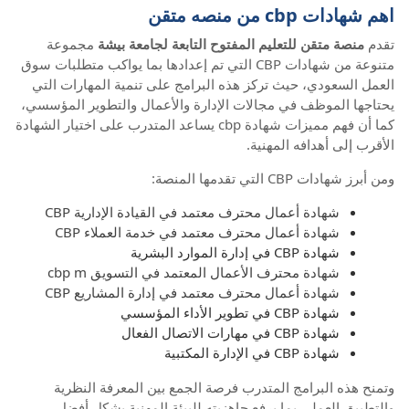
اهم شهادات cbp من منصه متقن
تقدم
منصة متقن للتعليم المفتوح التابعة لجامعة بيشة
مجموعة
متنوعة من شهادات CBP التي تم إعدادها بما يواكب متطلبات سوق
العمل السعودي، حيث تركز هذه البرامج على تنمية المهارات التي
يحتاجها الموظف في مجالات الإدارة والأعمال والتطوير المؤسسي،
كما أن فهم مميزات شهادة cbp يساعد المتدرب على اختيار الشهادة
الأقرب إلى أهدافه المهنية.
ومن أبرز شهادات CBP التي تقدمها المنصة:
شهادة أعمال محترف معتمد في القيادة الإدارية CBP
شهادة أعمال محترف معتمد في خدمة العملاء CBP
شهادة CBP في إدارة الموارد البشرية
شهادة محترف الأعمال المعتمد في التسويق cbp m
شهادة أعمال محترف معتمد في إدارة المشاريع CBP
شهادة CBP في تطوير الأداء المؤسسي
شهادة CBP في مهارات الاتصال الفعال
شهادة CBP في الإدارة المكتبية
وتمنح هذه البرامج المتدرب فرصة الجمع بين المعرفة النظرية
والتطبيق العملي بما يرفع جاهزيته للبيئة المهنية بشكل أفضل.