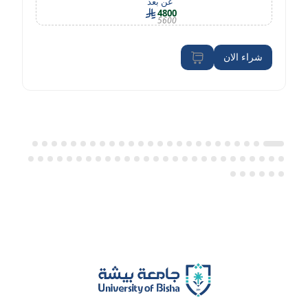
عن بعد
4800
5600
شراء الان