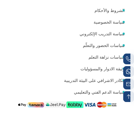
الشروط والأحكام
سياسة الخصوصية
سياسة التدريب الإلكتروني
سياسات الحضور والتعلّم
سياسات نزاهة التعلم
وثيقة الادوار والمسؤوليات
الكادر الاشرافي على البيئة التدريبية
سياسة الدعم الفني والتعليمي
رقم الجوال 1
رقم الواتساب
+966538497224
+966538497224
البريد الإلكتروني للتواصل
info@mutqen.ub.edu.sa