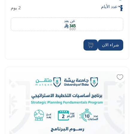
عدد الأيام
2 يوم
عن بعد
345
600
شراء الان