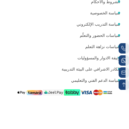
الشروط والأحكام
سياسة الخصوصية
سياسة التدريب الإلكتروني
سياسات الحضور والتعلّم
سياسات نزاهة التعلم
وثيقة الادوار والمسؤوليات
الكادر الاشرافي على البيئة التدريبية
سياسة الدعم الفني والتعليمي
رقم الجوال 1
رقم الواتساب
+966538497224
+966538497224
البريد الإلكتروني للتواصل
info@mutqen.ub.edu.sa