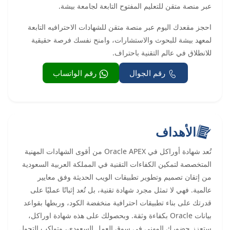
عبر منصة متقن للتعليم المفتوح التابعة لجامعة بيشة.
احجز مقعدك اليوم عبر منصة متقن للشهادات الاحترافيه التابعة
لمعهد بيشة للبحوث والاستشارات، وامنح نفسك فرصة حقيقية
للانطلاق في عالم التقنية باحتراف.
رقم الجوال
رقم الواتساب
الأهداف
تُعد شهادة أوراكل في Oracle APEX من أقوى الشهادات المهنية
المتخصصة لتمكين الكفاءات التقنية في المملكة العربية السعودية
من إتقان تصميم وتطوير تطبيقات الويب الحديثة وفق معايير
عالمية. فهي لا تمثل مجرد شهادة تقنية، بل تُعد إثباتًا عمليًا على
قدرتك على بناء تطبيقات احترافية منخفضة الكود، وربطها بقواعد
بيانات Oracle بكفاءة وثقة. وبحصولك على هذه شهادة اوراكل،
ستعزز حضورك المهني في سوق العمل السعودي، وتواكب التحول