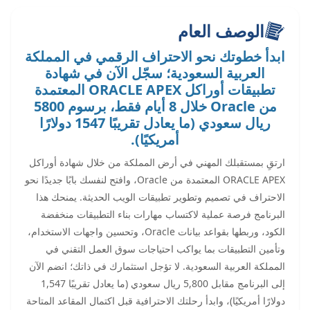
الوصف العام
ابدأ خطوتك نحو الاحتراف الرقمي في المملكة
العربية السعودية؛ سجّل الآن في شهادة
تطبيقات أوراكل ORACLE APEX المعتمدة
من Oracle خلال 8 أيام فقط، برسوم 5800
ريال سعودي (ما يعادل تقريبًا 1547 دولارًا
أمريكيًا).
ارتقِ بمستقبلك المهني في أرض المملكة من خلال شهادة أوراكل
ORACLE APEX المعتمدة من Oracle، وافتح لنفسك بابًا جديدًا نحو
الاحتراف في تصميم وتطوير تطبيقات الويب الحديثة. يمنحك هذا
البرنامج فرصة عملية لاكتساب مهارات بناء التطبيقات منخفضة
الكود، وربطها بقواعد بيانات Oracle، وتحسين واجهات الاستخدام،
وتأمين التطبيقات بما يواكب احتياجات سوق العمل التقني في
المملكة العربية السعودية. لا تؤجل استثمارك في ذاتك؛ انضم الآن
إلى البرنامج مقابل 5,800 ريال سعودي (ما يعادل تقريبًا 1,547
دولارًا أمريكيًا)، وابدأ رحلتك الاحترافية قبل اكتمال المقاعد المتاحة