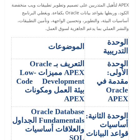
APEX لتأهيل المتدربين على تصميم وتطوير تطبيقات ويب منخفضة
الكود، وربطها بقواعد بيانات Oracle بكفاءة. ويغطي البرنامج
أساسيات البيئة، والتطوير، وتحسين الواجهة، وتأمين التطبيقات،
والنشر العملي بما يدعم الجاهزية لسوق العمل.
الوحدة
الموضوعات
التدريبية
الوحدة
التعريف بـ Oracle
الأولى:
APEX مميزات Low-
مقدمة في
Code Development
Oracle
بيئة العمل ومكونات
APEX
APEX
Oracle Database
الوحدة الثانية:
Fundamentals الجداول
أساسيات
والعلاقات أساسيات
قواعد البيانات
SQL