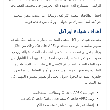
الرقمي المتسارع الذي تشهده بلاد الحرمين في مختلف القطاعات.
اجعل انطلاقتك التقنية أكثر ثقة، وسجّل عبر منصة متقن للتعليم
عن بُعد لتبدأ مسارك مع شهادة اوراكل من قاعدة قوية.
أهداف شهادة اوراكل
صُممت شهادة اوراكل لتأهيل المتدرب بمهارات عملية متكاملة في
تطوير تطبيقات الويب باستخدام Oracle APEX، وذلك من خلال
برنامج تدريبي تقدمه منصه متقن للشهادات المعتمدة بالتعاون مع
معهد البحوث والاستشارات في جامعة بيشة. ويبدأ هذا التأهيل من
فهم البيئة التقنية للنظام، ثم الانتقال إلى بناء التطبيقات، وإدارة
البيانات، وتحسين تجربة المستخدم، وتأمين التطبيقات، بما يعزز
جاهزية المتدرب لدخول سوق العمل أو تطوير مستواه المهني في
هذا المجال.
فهم بنية Oracle APEX ومجالات استخدامه.
ربط Oracle APEX ببيئة Oracle Database بكفاءة.
إنشاء تطبيقات ويب تفاعلية منخفضة الكود.