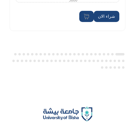
5600
شراء الان