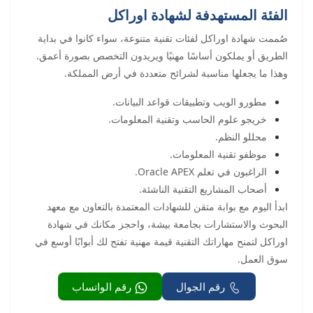
الفئة المستهدفة لشهادة اوراكل
صُممت شهادة اوراكل لفئات تقنية متنوعة، سواء كانوا في بداية
الطريق أو يملكون أساسًا مهنيًا ويريدون التخصص بصورة أعمق.
وهذا ما يجعلها مناسبة لشرائح متعددة في أرض المملكة.
مطورو الويب وتطبيقات قواعد البيانات.
خريجو علوم الحاسب وتقنية المعلومات.
محللو النظم.
موظفو تقنية المعلومات.
الراغبون في تعلم Oracle APEX.
أصحاب المشاريع التقنية الناشئة.
ابدأ اليوم مع بوابة متقن للشهادات المعتمدة بالتعاون مع معهد
البحوث والاستشارات بجامعة بيشة، واحجز مكانك في شهادة
اوراكل لتمنح مهاراتك التقنية قيمة مهنية تفتح لك أبوابًا أوسع في
سوق العمل.
رقم الجوال
رقم الواتساب