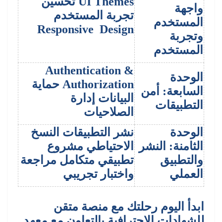
UI Themes تحسين
واجهة
تجربة المستخدم
المستخدم
Responsive Design
وتجربة
المستخدم
Authentication &
الوحدة
Authorization حماية
السابعة: أمن
البيانات إدارة
التطبيقات
الصلاحيات
الوحدة
نشر التطبيقات النسخ
الثامنة: النشر
الاحتياطي مشروع
والتطبيق
تطبيقي متكامل مراجعة
العملي
واختبار تجريبي
ابدأ اليوم رحلتك مع منصة متقن
للشهادات الاحترافية بالتعاون مع معهد