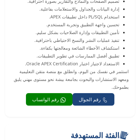
تصميم الصفحات والنماذج والتقارير بصورة احترافية.
إدارة البيانات والجداول والاستعلامات بفاعلية.
استخدام PL/SQL داخل تطبيقات APEX.
تحسين واجهة التطبيق وتجربة المستخدم.
تأمين التطبيقات وإدارة الصلاحيات بشكل سليم.
تنفيذ عمليات النشر والنسخ الاحتياطي باحترافية.
استكشاف الأخطاء الشائعة ومعالجتها بكفاءة.
تطبيق أفضل الممارسات في تطوير التطبيقات.
الاستعداد لاجتياز اختبار Oracle APEX Certification.
استثمر في نفسك من اليوم، وانطلق مع منصة متقن التعليمية
ومعهد الاستشارات والبحوث بجامعة بيشة نحو مستوى مهني يليق
بطموحك.
رقم الجوال
رقم الواتساب
الفئة المستهدفة