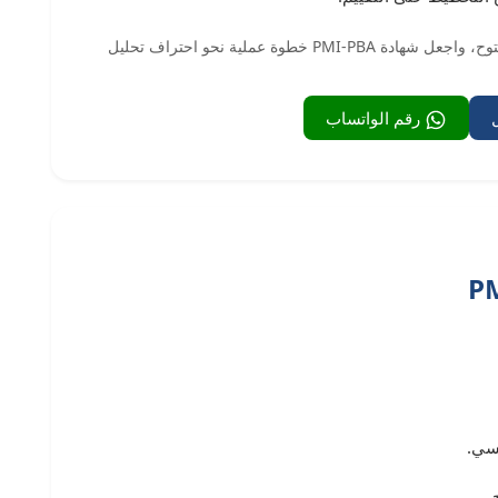
ابدأ الآن في تطوير مهاراتك عبر منصة متقن للتعلم المفتوح، واجعل شهادة PMI-PBA خطوة عملية نحو احتراف تحليل
رقم الواتساب
سي.
.