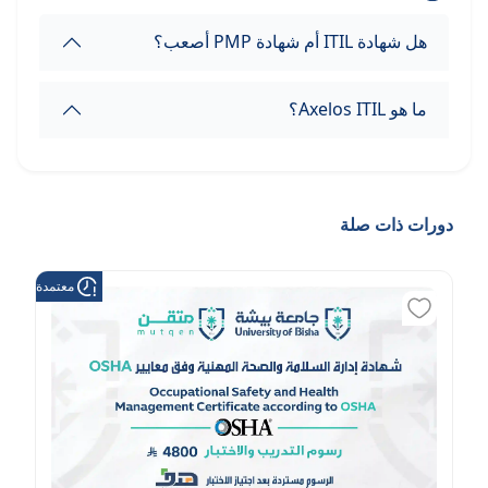
هل شهادة ITIL أم شهادة PMP أصعب؟
ما هو Axelos ITIL؟
دورات ذات صلة
معتمدة من هد