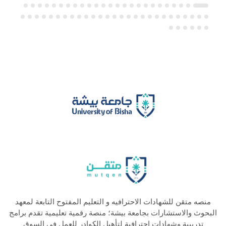
منصه متقن للشهادات الاحترافيه و التعليم المفتوح التابعة لمعهد
البحوث والاستشارات بجامعة بيشة؛ منصة رقمية تعليمية تقدم برامج
تدريبية وشهادات احترافية لتأهيل الكوادر للعمل في السوق