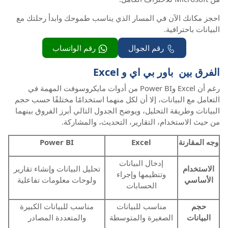
احجز مكانك الآن في المسار الذي يناسب طموحك وابدأ رحلتك مع
البيانات باحترافية.
رقم الجوال
رقم الواتساب
الفرق بين باور بي اي و Excel
رغم أن Excel وPower BI من أدوات مايكروسوفت المهمة في
التعامل مع البيانات، إلا أن لكل منهما استخدامًا مختلفًا حسب حجم
البيانات وطريقة التحليل، ويوضح الجدول التالي أبرز الفروق بينهما
من حيث الاستخدام، التقارير، التحديث، والمشاركة.
وجه المقارنة
Excel
Power BI
إدخال البيانات
الاستخدام
تحليل البيانات وإنشاء تقارير
وتنظيمها وإجراء
الأساسي
ولوحات معلومات تفاعلية
الحسابات
حجم
مناسب للبيانات
مناسب للبيانات الكبيرة
البيانات
الصغيرة والمتوسطة
والمتعددة المصادر