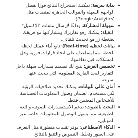
بداية سريعة:
يمكنك استخراج النتائج فورًا بفضل
الواجهة السهلة والقوالب الجاهزة لمنصات مثل
(Google Analytics).
سهولة المشاركة:
وداعًا لإرسال ملفات "الإكسيل"
الثقيلة؛ يمكنك رفع تقاريرك ومشاركتها مع فريقك
بضغطة زر مع تحديث تلقائي.
بيانات لحظية (Real-time):
تابع أداء عملك لحظة
بلحظة، مما يساعدك على اتخاذ قرارات فورية وحل
المشكلات قبل تفاقمها.
تخصيص العرض:
يتيح لك تصميم مسارات سهلة داخل
التقارير ليجد القارئ المعلومة التي يبحث عنها
بسرعة.
أمان عالي للبيانات:
يمكنك تحديد صلاحيات الرؤية
لكل مستخدم، لضمان وصول المعلومات الحساسة
للأشخاص المعنيين فقط.
البحث بالصوت:
يدعم الاستفسارات الصوتية واللغة
الطبيعية، مما يسهل الوصول للمعلومات خاصة عبر
الموبايل.
الذكاء الاصطناعي:
يوفر تقنيات متطورة مثل التعرف
على الصور وتحليل النصوص والتنبؤ بالنتائج