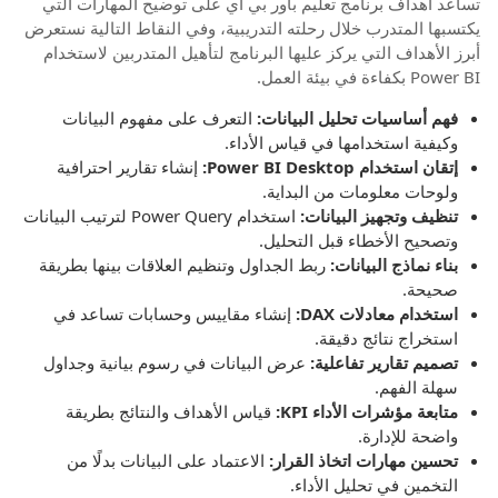
تساعد أهداف برنامج تعليم باور بي اي على توضيح المهارات التي
يكتسبها المتدرب خلال رحلته التدريبية، وفي النقاط التالية نستعرض
أبرز الأهداف التي يركز عليها البرنامج لتأهيل المتدربين لاستخدام
Power BI بكفاءة في بيئة العمل.
فهم أساسيات تحليل البيانات:
التعرف على مفهوم البيانات
وكيفية استخدامها في قياس الأداء.
إتقان استخدام Power BI Desktop:
إنشاء تقارير احترافية
ولوحات معلومات من البداية.
تنظيف وتجهيز البيانات:
استخدام Power Query لترتيب البيانات
وتصحيح الأخطاء قبل التحليل.
بناء نماذج البيانات:
ربط الجداول وتنظيم العلاقات بينها بطريقة
صحيحة.
استخدام معادلات DAX:
إنشاء مقاييس وحسابات تساعد في
استخراج نتائج دقيقة.
تصميم تقارير تفاعلية:
عرض البيانات في رسوم بيانية وجداول
سهلة الفهم.
متابعة مؤشرات الأداء KPI:
قياس الأهداف والنتائج بطريقة
واضحة للإدارة.
تحسين مهارات اتخاذ القرار:
الاعتماد على البيانات بدلًا من
التخمين في تحليل الأداء.