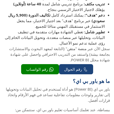
تدريب مكثف:
برنامج تدريبي شامل لمدة
40 ساعة (أونلاين)
يؤهلك لاجتياز الاختبار الرسمي بنجاح.
دعم "هدف":
يمكنك استرداد كامل
تكاليف الدورة (5,900 ريال
سعودي)
عبر برنامج "هدف" بعد اجتياز الاختبار، مما يجعل
الاستثمار في مستقبلك المهني متاحًا للجميع.
تطوير شامل:
تغطي الشهادة مهارات متقدمة في تنظيف
البيانات، وتحليلها عبر منصات متعددة، وتحويل البيانات الخام إلى
رؤى عملية تدعم نمو الأعمال.
سجل الآن عبر
منصة "متقن"
(التابعة لمعهد البحوث والاستشارات
بجامعة بيشة) واستفد من التدريب الاحترافي واحصل على شهادة
شهادة محلل POWER BI.
رقم الجوال
رقم الواتساب
ما هو باور بي اي؟
باور بي اي (Power BI) هو أداة تُستخدم في تحليل البيانات وتحويلها
إلى تقارير ولوحات معلومات تفاعلية تساعد في فهم الأرقام واتخاذ
قرارات أفضل.
ببساطة، عند تعلمك أساسيات تعليم باور بي اي، ستتمكن من: