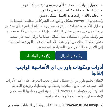
تحويل البيانات المعقدة إلى رسوم بيانية سهلة الفهم.
إنشاء Dashboards احترافية في دقائق.
تحليل الأداء واتجاهات العمل بشكل دقيق.
ويُستخدم Power BI بشكل واسع في الشركات لمتابعة المبيعات،
وتحليل الأداء، ودعم اتخاذ القرار، مما يجعله أداة أساسية لأي شخص
يريد العمل في مجال تحليل البيانات، وإذا كنت تتساءل
power bi ما
هو
وكيف يمكن الاستفادة منه عمليًا، فهذا ما نركز عليه في منصة
متقن؛ حيث ننقلك من فهم هذه الأساسيات في "الورشة المجانية"
إلى الاحتراف الكامل في "الشهادة المعتمدة".
رقم الجوال
رقم الواتساب
أدوات ومكونات باور بي اي الأساسية الواجب
إتقانها
لإتقان تعليم باور بي اي بشكل عملي يجب التعرف على أهم الأدوات
التي تساعد في جمع البيانات وتنظيمها وتحليلها، وتوضح النقاط
التالية أبرز مكونات Power BI الأساسية التي يحتاجها المستخدم
لإنشاء تقارير ولوحات معلومات احترافية.
Power BI Desktop:
لإنشاء التقارير وتحليل البيانات وتصميم