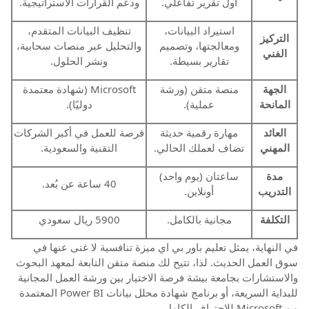
أول تقرير تفاعلي.
ودعم القرارات الاستراتيجية.
استيراد البيانات،
تنظيف البيانات المتقدم،
التركيز
ومعالجتها، وتصميم
والتحليل عبر منصات سحابية،
الفني
تقارير بسيطة.
ونشر الحلول.
الجهة
منصة متقن (ورشة
Microsoft (شهادة معتمدة
المانحة
عملية).
دوليًا).
العائد
مهارة رقمية حديثة
فرصة للعمل في أكبر الشركات
المهني
تضاف لعملك الحالي.
التقنية والسعودية.
مدة
ساعتان (يوم واحد)
40 ساعة عن بُعد.
التدريب
أونلاين.
التكلفة
مجانية بالكامل.
5900 ريال سعودي
في النهاية، يمثل تعليم باور بي اي ميزة تنافسية لا غنى عنها في
سوق العمل الحديث. لذا، تتيح لك منصة متقن التابعة لمعهد البحوث
والاستشارات بجامعة بيشة فرصة الاختيار بين ورشة العمل المجانية
للبداية السريعة، أو برنامج شهادة محلل بيانات Power BI المعتمدة
من Microsoft للاحتراف الكامل.