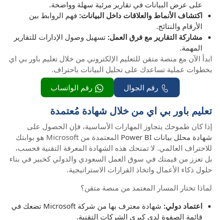
على عرض البيانات في تقارير مرئية سهلة وواضحة.
اكتشاف الأنماط والعلاقات داخل البيانات:
فهم الروابط بين
الأرقام والنتائج.
مشاركة التقارير مع فرق العمل:
تسهيل وصول الإدارات للتقارير
المهمة.
ابدأ الآن مع منصة متقن للتعليم الإلكتروني من خلال تعليم باور بي اي
بخطوات عملية تساعدك على تحليل البيانات باحتراف.
رقم الجوال
رقم الواتساب
تعليم باور بي اي من خلال شهادة مُعتمدة
إذا كان طموحك يتجاوز المهارات الأساسية، فإن الحصول على
شهادة محلل بيانات Power BI
المعتمدة من Microsoft هو بوابتك
للاحتراف العالمي. لا تمنحك هذه الشهادة المعرفة التقنية فحسب،
بل تعزز من قيمتك في سوق العمل السعودي والدولي كخبير في بناء
حلول ذكاء الأعمال واتخاذ القرارات الاستراتيجية.
لماذا تختار المسار المعتمد من منصة متقن؟
اعتماد دولي:
شهادة معترف بها من شركة Microsoft تضعك في
قائمة الصفوة لدى كبرى الشركات التقنية.