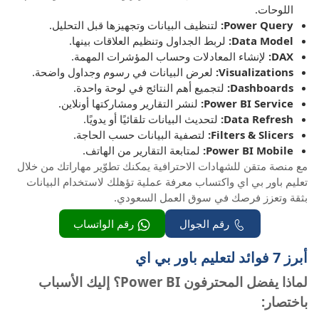
اللوحات.
Power Query:
لتنظيف البيانات وتجهيزها قبل التحليل.
Data Model:
لربط الجداول وتنظيم العلاقات بينها.
DAX:
لإنشاء المعادلات وحساب المؤشرات المهمة.
Visualizations:
لعرض البيانات في رسوم وجداول واضحة.
Dashboards:
لتجميع أهم النتائج في لوحة واحدة.
Power BI Service:
لنشر التقارير ومشاركتها أونلاين.
Data Refresh:
لتحديث البيانات تلقائيًا أو يدويًا.
Filters & Slicers:
لتصفية البيانات حسب الحاجة.
Power BI Mobile:
لمتابعة التقارير من الهاتف.
مع منصة متقن للشهادات الاحترافية يمكنك تطوّير مهاراتك من خلال
تعليم باور بي اي واكتساب معرفة عملية تؤهلك لاستخدام البيانات
بثقة وتعزز فرصك في سوق العمل السعودي.
رقم الجوال
رقم الواتساب
أبرز 7 فوائد لتعليم باور بي اي
لماذا يفضل المحترفون Power BI؟ إليك الأسباب
باختصار: