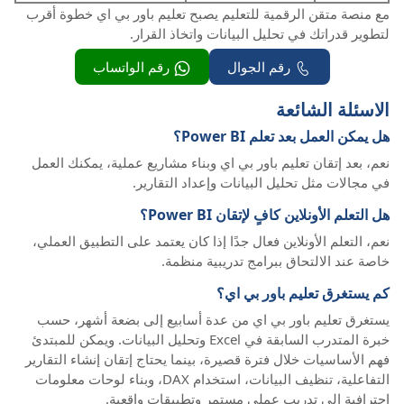
مع منصة متقن الرقمية للتعليم يصبح تعليم باور بي اي خطوة أقرب
لتطوير قدراتك في تحليل البيانات واتخاذ القرار.
رقم الجوال
رقم الواتساب
الاسئلة الشائعة
هل يمكن العمل بعد تعلم Power BI؟
نعم، بعد إتقان تعليم باور بي اي وبناء مشاريع عملية، يمكنك العمل
في مجالات مثل تحليل البيانات وإعداد التقارير.
هل التعلم الأونلاين كافٍ لإتقان Power BI؟
نعم، التعلم الأونلاين فعال جدًا إذا كان يعتمد على التطبيق العملي،
خاصة عند الالتحاق ببرامج تدريبية منظمة.
كم يستغرق تعليم باور بي اي؟
يستغرق تعليم باور بي اي من عدة أسابيع إلى بضعة أشهر، حسب
خبرة المتدرب السابقة في Excel وتحليل البيانات. ويمكن للمبتدئ
فهم الأساسيات خلال فترة قصيرة، بينما يحتاج إتقان إنشاء التقارير
التفاعلية، تنظيف البيانات، استخدام DAX، وبناء لوحات معلومات
احترافية إلى تدريب عملي مستمر وتطبيقات واقعية.