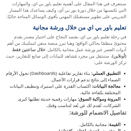
سنتعرف في هذا المقال على أهمية تعليم باور بي اي، والمهارات
التي تكتسبها من خلال دورة بور بي أي، وكيف يساعدك هذا المسار
التدريبي على تطوير مستقبلك المهني بأقوى الوسائل المتاحة حاليًا.
تعليم باور بي اي من خلال ورشة مجانية
في رحلة تعليم باور بي اي، يعتمد النجاح على اختيار مصدر يقدم
محتوىً منظمًا يحاكي الواقع؛ وهنا تبرز منصة متقن لتمكينك من أهم
أدوات العصر عبر ورشة عمل مجانية بالكامل.
خلال ساعتين فقط
(أونلاين)
، ستنتقل من مجرد مُشاهد للبيانات إلى صانع للتقارير، حيث
تركز الورشة على:
التطبيق العملي:
بناء تقارير تفاعلية (Dashboards) تحول الأرقام
الصماء إلى نتائج تدعم قرارات الأعمال.
معالجة البيانات:
اكتساب القدرة على استيراد وتنظيف البيانات
المختلفة بكفاءة عالية.
المرونة ومواكبة السوق:
مهارات رقمية حديثة تطلبها كبرى
الشركات، تُقدم لك عن بُعد لتناسب وقتك.
تفاصيل الانضمام للورشة:
القيمة:
مجانية بالكامل.
المدة: يوم واحد (ساعتان مكثفتان)
.