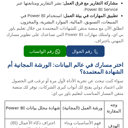
مشاركة التقارير مع فرق العمل:
نشر التقارير ومتابعتها عبر
Power BI Service.
تطبيق المهارات في بيئة العمل:
استخدام Power BI في
المبيعات، التسويق، المالية، الموارد البشرية، والمخزون.
انطلق الآن مع منصة متقن للشهادات المعتمدة من خلال تعليم باور
بي اي، وامتلك مهارات Power BI التي تساعدك على تطوير مسارك
المهني باحتراف.
رقم الجوال
رقم الواتساب
اختر مسارك في عالم البيانات: الورشة المجانية أم
الشهادة المعتمدة؟
سواء كنت تبحث عن تجربة الأداة لأول مرة أو ترغب في الحصول
على اعتماد دولي يفتح لك أبواب كبرى الشركات، توفر لك منصة
متقن المسار المناسب لتعليم باور بي اي:
وجه
ورشة العمل (المجانية)
شهادة محلل بيانات Power BI
المقارنة
فهم الأساسيات وبناء
احتراف ذكاء الأعمال (BI)
الهدف