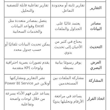
تقارير ثابتة أو محدودة
تقارير تفاعلية قابلة للتصفية
التقارير
التفاعل
والتحليل
يتصل بمصادر متعددة مثل
مصادر
يعتمد غالبًا على
Excel وقواعد البيانات
البيانات
الجداول والملفات
والخدمات السحابية
يحتاج في كثير من
يمكن تحديث البيانات تلقائيًا أو
التحديث
الأحيان إلى تحديث
حسب جدول محدد
يدوي
العرض
يوفر رسومًا بيانية
يقدم تصورات بصرية احترافية
البصري
بسيطة
ولوحات KPI متقدمة
مشاركة الملفات بين
نشر التقارير ومشاركتها
المشاركة
المستخدمين
أونلاين عبر Power BI Service
يساعد على فهم الأداء بسرعة
يساعد في مراجعة
اتخاذ القرار
من خلال لوحات واضحة
الأرقام وتحليلها يدويًا
وتفاعلية