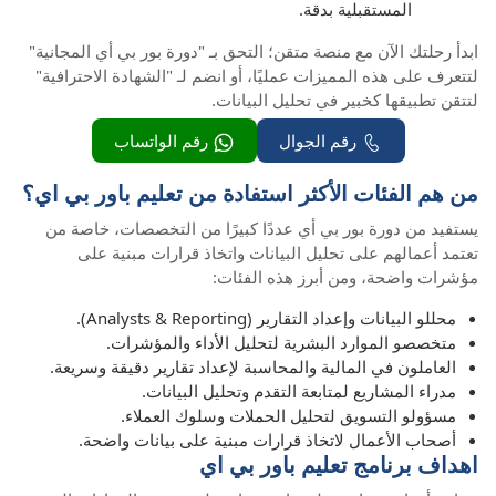
المستقبلية بدقة.
ابدأ رحلتك الآن مع منصة متقن؛ التحق بـ "دورة بور بي أي المجانية"
لتتعرف على هذه المميزات عمليًا، أو انضم لـ "الشهادة الاحترافية"
لتتقن تطبيقها كخبير في تحليل البيانات.
رقم الجوال
رقم الواتساب
من هم الفئات الأكثر استفادة من تعليم باور بي اي؟
يستفيد من دورة بور بي أي عددًا كبيرًا من التخصصات، خاصة من
تعتمد أعمالهم على تحليل البيانات واتخاذ قرارات مبنية على
مؤشرات واضحة، ومن أبرز هذه الفئات:
محللو البيانات وإعداد التقارير (Analysts & Reporting).
متخصصو الموارد البشرية لتحليل الأداء والمؤشرات.
العاملون في المالية والمحاسبة لإعداد تقارير دقيقة وسريعة.
مدراء المشاريع لمتابعة التقدم وتحليل البيانات.
مسؤولو التسويق لتحليل الحملات وسلوك العملاء.
أصحاب الأعمال لاتخاذ قرارات مبنية على بيانات واضحة.
اهداف برنامج تعليم باور بي اي