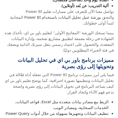
آلية التدريب: عن بُعد (أونلاين)
.
تواصل معنا الآن للتعرف على مسارات تعليم Power BI
والتحق
بورشة عمل تحليل البيانات باستخدام Power BI
المجانية
لتبدأ أولى خطواتك.
بينما تمنحك الورشة "المفاتيح الأولى" لتعليم باور بي اي، تأخذك هذه
الشهادة في رحلة معمقة لتطبيق مشاريع ضخمة، وإدارة البيانات
المعقدة، والحصول على اعتماد رسمي يثقل سيرتك الذاتية ويضعك
في فئة الخبراء المطلوبين دوليًا.
مميزات برنامج
باور بي اي
في تحليل البيانات
وتحويلها إلى رؤى بصرية
فيما يلي أبرز مميزات برنامج Power BI التي تجعله أداة فعّالة في
تحليل البيانات وتنظيمها بصورة احترافية، كما يوضح تعليم باور بي اي
كيف يساعد البرنامج في تحويل البيانات إلى رؤى بصرية واضحة
تدعم فهم الأداء واتخاذ القرار.
الربط مع مصادر بيانات متعددة مثل Excel، قواعد البيانات،
الخدمات السحابية، ومصادر الويب.
تنظيف البيانات وتجهيزها بسهولة من خلال أدوات Power Query