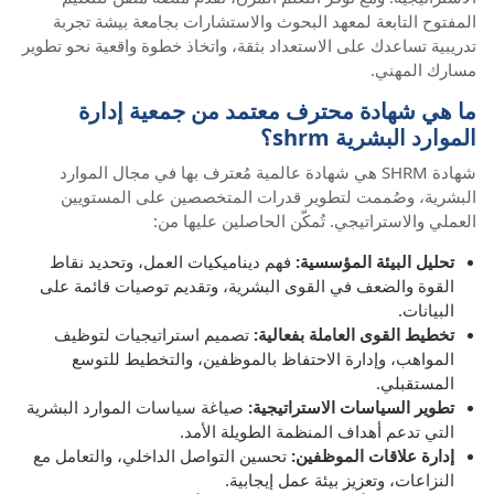
المفتوح التابعة لمعهد البحوث والاستشارات بجامعة بيشة تجربة
تدريبية تساعدك على الاستعداد بثقة، واتخاذ خطوة واقعية نحو تطوير
مسارك المهني.
ما هي شهادة محترف معتمد من جمعية إدارة
الموارد البشرية shrm؟
شهادة SHRM هي شهادة عالمية مُعترف بها في مجال الموارد
البشرية، وصُممت لتطوير قدرات المتخصصين على المستويين
العملي والاستراتيجي. تُمكّن الحاصلين عليها من:
تحليل البيئة المؤسسية:
فهم ديناميكيات العمل، وتحديد نقاط
القوة والضعف في القوى البشرية، وتقديم توصيات قائمة على
البيانات.
تخطيط القوى العاملة بفعالية:
تصميم استراتيجيات لتوظيف
المواهب، وإدارة الاحتفاظ بالموظفين، والتخطيط للتوسع
المستقبلي.
تطوير السياسات الاستراتيجية:
صياغة سياسات الموارد البشرية
التي تدعم أهداف المنظمة الطويلة الأمد.
إدارة علاقات الموظفين:
تحسين التواصل الداخلي، والتعامل مع
النزاعات، وتعزيز بيئة عمل إيجابية.