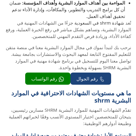
المواءمة بين أهداف الموارد البشرية وأهداف المؤسسة:
ضمان
أن كل برامج التدريب والتطوير، والمكافآت، وإدارة الأداء تدعم
تحقيق أهداف العمل.
تُعد
شهادة shrm في السعودية
جزءًا من الشهادات المهنية في
الموارد البشرية، وتساهم بشكل مباشر في رفع الخبرة العملية، ورفع
كفاءة الأداء، وزيادة فرص التقدم المهني للمتخصصين.
نرحب بك لتبدأ نموك في مجال الموارد البشرية معنا في منصة متقن
للتعليم المفتوح التابعة لمعهد البحوث والاستشارات بجامعة بيشة.
تواصل معنا اليوم للتسجيل في برنامج شهادة مهنية في الموارد
البشرية SHRM بسهولة وبخطوة واحدة.
رقم الجوال
رقم الواتساب
ما هي مستويات الشهادات الاحترافية في الموارد
البشرية shrm
تقدّم الشهادات المهنية للموارد البشرية SHRM مسارين رئيسيين،
يتيحان للمتخصصين اختيار المستوى الأنسب وفقًا لخبراتهم العملية
وطبيعة أدوارهم الوظيفية:
المستوى الأول: شهادة محترف معتمد من جمعية إدارة الموارد