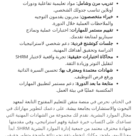
تدريب مرن وشامل:
مواد تعليمية تفاعلية ودورات
أونلاين تناسب جدولك الشخصي.
خبراء متخصصون:
مدربون يقدمون التوجيه
والملاحظات العملية خلال الدورة.
تقييم مستمر للمهارات:
اختبارات عملية ونماذج
سيناريو لمتابعة تقدمك.
جلسات كوتشنج فردية:
دعم شخصي لاستراتيجيات
الدراسة وتحقيق أهدافك المهنية.
محاكاة اختبارات حقيقية:
تجربة واقعية لاختبار SHRM
لتقليل التوتر وزيادة الثقة.
شهادات معتمدة ومعترف بها:
تحسين السيرة الذاتية
ورفع فرص التوظيف.
متابعة ما بعد الدورة:
دعم مستمر لتطبيق المهارات
المكتسبة عمليًا في بيئة العمل.
في الختام، نحرص في
منصة متقن للتعليم المفتوح التابعة لمعهد
البحوث والاستشارات بجامعة بيشة
، على دعمك لتطوير مهاراتك في
مجال الموارد البشرية. نقدم لك مجموعة من الشهادات المهنية التي
تساعدك على اكتساب خبرة عملية وفهم استراتيجي، وفي مقدمتها
شهادة محترف معتمد من جمعية إدارة الموارد البشرية SHRM. ابدأ
معنا اليوم، واحجز مكانك لتخطو بثقة نحو نتائج واضحة وتطور حقيقي