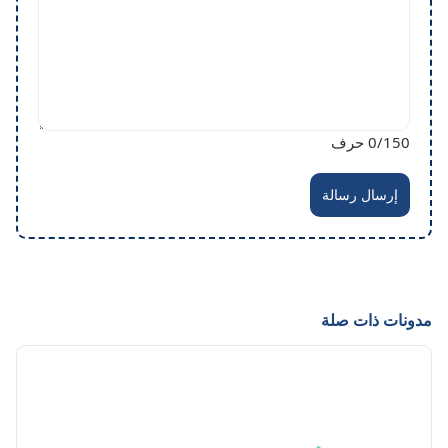
/150 حرف
0
إرسال رسالة
مدونات ذات صلة