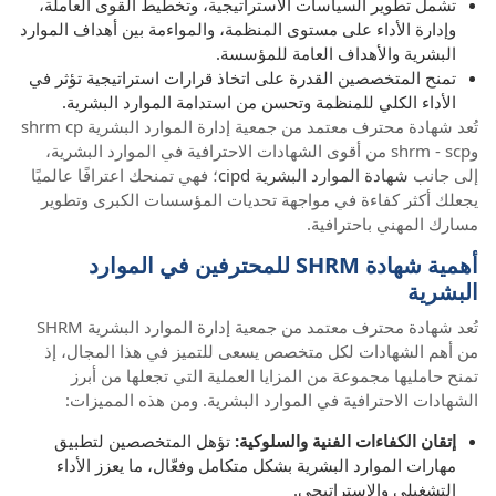
تشمل تطوير السياسات الاستراتيجية، وتخطيط القوى العاملة،
وإدارة الأداء على مستوى المنظمة، والمواءمة بين أهداف الموارد
البشرية والأهداف العامة للمؤسسة.
تمنح المتخصصين القدرة على اتخاذ قرارات استراتيجية تؤثر في
الأداء الكلي للمنظمة وتحسن من استدامة الموارد البشرية.
تُعد شهادة محترف معتمد من جمعية إدارة الموارد البشرية shrm cp
وshrm - scp من أقوى الشهادات الاحترافية في الموارد البشرية،
إلى جانب
شهادة الموارد البشرية cipd
؛ فهي تمنحك اعترافًا عالميًا
يجعلك أكثر كفاءة في مواجهة تحديات المؤسسات الكبرى وتطوير
مسارك المهني باحترافية.
أهمية شهادة SHRM للمحترفين في الموارد
البشرية
تُعد شهادة محترف معتمد من جمعية إدارة الموارد البشرية SHRM
من أهم الشهادات لكل متخصص يسعى للتميز في هذا المجال، إذ
تمنح حامليها مجموعة من المزايا العملية التي تجعلها من أبرز
الشهادات الاحترافية في الموارد البشرية. ومن هذه المميزات:
إتقان الكفاءات الفنية والسلوكية:
تؤهل المتخصصين لتطبيق
مهارات الموارد البشرية بشكل متكامل وفعّال، ما يعزز الأداء
التشغيلي والاستراتيجي.