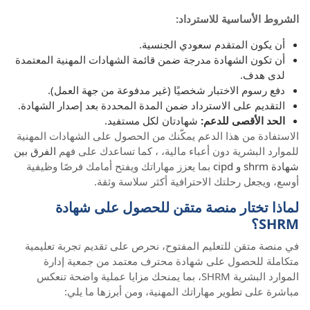
الشروط الأساسية للاسترداد:
أن يكون المتقدم سعودي الجنسية.
أن تكون الشهادة مدرجة ضمن قائمة الشهادات المهنية المعتمدة
لدى هدف.
دفع رسوم الاختبار شخصيًا (غير مدفوعة من جهة العمل).
التقديم على الاسترداد ضمن المدة المحددة بعد إصدار الشهادة.
الحد الأقصى للدعم:
شهادتان لكل مستفيد.
الاستفادة من هذا الدعم يمكّنك من الحصول على الشهادات المهنية
للموارد البشرية دون أعباء مالية، ، كما تساعدك على فهم
الفرق بين
شهادة shrm و cipd
بما يعزز مهاراتك ويفتح أمامك فرصًا وظيفية
أوسع، ويجعل رحلتك الاحترافية أكثر سلاسة وثقة.
لماذا تختار منصة متقن للحصول على شهادة
SHRM؟
في منصة متقن للتعليم المفتوح، نحرص على تقديم تجربة تعليمية
متكاملة للحصول على شهادة محترف معتمد من جمعية إدارة
الموارد البشرية SHRM، بما يمنحك مزايا عملية واضحة تنعكس
مباشرة على تطوير مهاراتك المهنية، ومن أبرزها ما يلي: