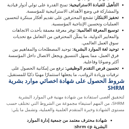
التأهيل للقيادة الاستراتيجية:
تمنح القدرة على تولي أدوار قيادية
والمشاركة في وضع الأهداف الاستراتيجية للمؤسسة.
تحفيز الابتكار:
تشجع المحترفين على تقديم أفكار مبتكرة لتحسين
العمليات وتحسين الإنتاجية المؤسسية.
توسيع المعرفة العالمية:
توفر معرفة معمقة بأحدث الاتجاهات
والمعايير الدولية، ما يمكّن المحترفين من التعامل مع تحديات
سوق العمل العالمي.
توحيد لغة الموارد البشرية:
توحيد المصطلحات والمفاهيم بين
فرق العمل، مما يسهل التنسيق ويجعل الاتصال داخل المؤسسة
أكثر وضوحًا وفاعلية.
تحسين فرص التقدم الوظيفي:
ترفع من إمكانية الحصول على
ترقيات وزيادة الرواتب، ما يجعلها استثمارًا مهنيًا ذكيًا للمستقبل.
شروط الحصول على شهادة اخصائي موارد بشرية
SHRM
لتحقيق أقصى استفادة من شهادة مهنية في الموارد البشرية
SHRM، من المهم استيفاء مجموعة من الشروط التي تختلف حسب
مستوى الشهادة وخبرة المتقدم العلمية والعملية، وتشمل ما يلي:
شهادة محترف معتمد من جمعية إدارة الموارد
البشرية shrm cp: