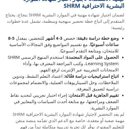
البشرية الاحترافية SHRM
لضمان اجتياز شهادة مهنية في الموارد البشرية SHRM بنجاح، يحتاج
المتقدم إلى اتباع خطة تحضير منهجية ومنظمة، تشمل عدة خطوات
رئيسية:
وضع خطة دراسة دقيقة:
خصص
3-4 أشهر
للتحضير، بمعدل
5-8
ساعات أسبوعيًا
، مع تقسيم المواضيع وفق المجالات الأساسية
للامتحان، ومتابعة التقدم أسبوعيًا.
الحصول على المواد المعتمدة:
استخدم المنهج الرسمي SHRM
Learning System، وكتب المراجعة المعترف بها، وأداء
الامتحانات التجريبية عبر الإنترنت لرفع الفهم.
اتباع استراتيجيات دراسة فعّالة:
اعتماد التعلم النشط، وتدوين
الملاحظات، وحل السيناريوهات العملية، والانضمام لمجموعات
دراسية لتعميق المعرفة.
تقييم الجاهزية قبل الامتحان:
إجراء اختبار تجريبي لتحديد نقاط
الضعف ومراجعتها، مع متابعة أحدث السياسات والمعايير في
الموارد البشرية.
لم يعد التحضير لاجتياز شهادة الموارد البشرية الاحترافية SHRM
مهمة صعبة أو معقدة، خاصة مع الدعم الذي تقدّمه منصة متقن
للتعليم المفتوح. نوفّر لك تجربة تدريبية متكاملة تبدأ من فهم