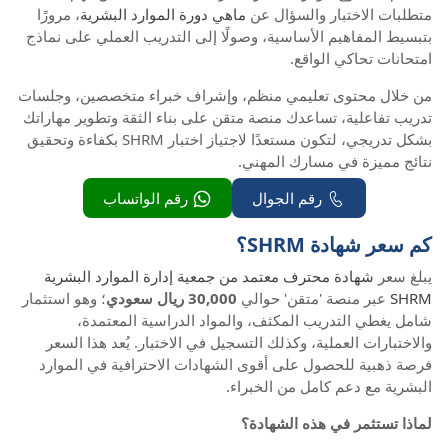
متطلبات الاختبار والسؤال عن
ماهي دورة الموارد البشرية
، مرورًا
بتبسيط المفاهيم الأساسية، وصولًا إلى التدريب العملي على نماذج
امتحانات تحاكي الواقع.
من خلال محتوى تعليمي منظم، وإشراف خبراء متخصصين، وجلسات
تدريب تفاعلية، تساعدك منصة متقن على بناء الثقة وتطوير مهاراتك
بشكل تدريجي، لتكون مستعدًا لاجتياز اختبار SHRM بكفاءة وتحقيق
نتائج مميزة في مسارك المهني.
رقم الجوال
رقم الواتساب
كم سعر شهادة SHRM؟
يبلغ سعر
شهادة محترف معتمد من جمعية إدارة الموارد البشرية
SHRM
عبر منصة 'متقن' حوالي
30,000 ريال سعودي
؛ وهو استثمار
شامل يغطي التدريب المكثف، والمواد الدراسية المعتمدة،
والاختبارات العملية، وكذلك التسجيل في الاختبار. يُعد هذا السعر
فرصة ذهبية للحصول على أقوى الشهادات الاحترافية في الموارد
البشرية مع دعم كامل من الخبراء.
لماذا تستثمر في هذه الشهادة؟