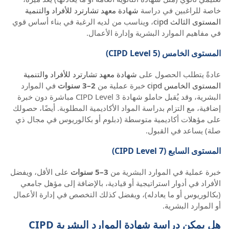
خاصة للراغبين في دراسة
شهادة معهد تشارترد للأفراد والتنمية
المستوى الثالث cipd
، ويناسب من لديه الرغبة في بناء أساس قوي
في مفاهيم الموارد البشرية وإدارة الأعمال.
المستوى الخامس (CIPD Level 5)
عادةً يتطلب الحصول على
شهادة معهد تشارترد للأفراد والتنمية
المستوى الخامس cipd
خبرة عملية من
2–3 سنوات
في الموارد
البشرية، وقد يُقبل حاملو شهادة CIPD Level 3 مباشرة دون خبرة
إضافية، مع التزام بدراسة المواد الأكاديمية المطلوبة. أيضًا، حصولك
على مؤهلات أكاديمية متوسطة (دبلوم أو بكالوريوس في مجال ذي
صلة) يساعد في القبول.
المستوى السابع (CIPD Level 7)
خبرة عملية في الموارد البشرية من
3–5 سنوات
على الأقل، ويفضل
الأفراد في أدوار استراتيجية أو قيادية، بالإضافة إلى مؤهل جامعي
(بكالوريوس أو ما يعادله)، ويفضل كذلك التخصص في إدارة الأعمال
أو الموارد البشرية.
هل يمكن دراسة شهادة الموارد البشرية CIPD