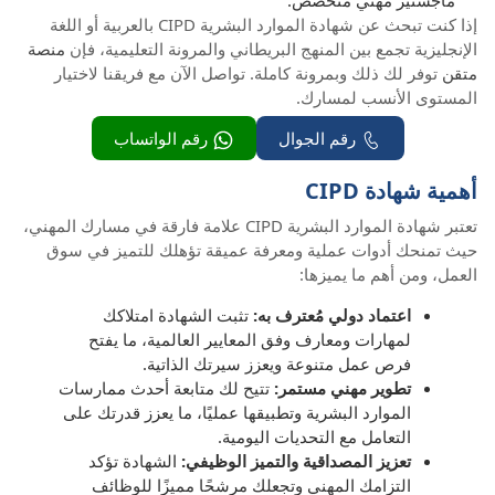
إذا كنت تبحث عن شهادة الموارد البشرية CIPD بالعربية أو اللغة
الإنجليزية تجمع بين المنهج البريطاني والمرونة التعليمية، فإن
منصة
متقن
توفر لك ذلك وبمرونة كاملة. تواصل الآن مع فريقنا لاختيار
المستوى الأنسب لمسارك.
رقم الجوال
رقم الواتساب
أهمية شهادة CIPD
تعتبر شهادة الموارد البشرية CIPD علامة فارقة في مسارك المهني،
حيث تمنحك أدوات عملية ومعرفة عميقة تؤهلك للتميز في سوق
العمل، ومن أهم ما يميزها:
اعتماد دولي مُعترف به:
تثبت الشهادة امتلاكك
لمهارات ومعارف وفق المعايير العالمية، ما يفتح
فرص عمل متنوعة ويعزز سيرتك الذاتية.
تطوير مهني مستمر:
تتيح لك متابعة أحدث ممارسات
الموارد البشرية وتطبيقها عمليًا، ما يعزز قدرتك على
التعامل مع التحديات اليومية.
تعزيز المصداقية والتميز الوظيفي:
الشهادة تؤكد
التزامك المهني وتجعلك مرشحًا مميزًا للوظائف