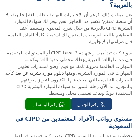
بالعربية؟
نعم، يمكنك ذلك. فرغم أن الاختبارات النهائية تتطلب لغة إنجليزية، إلا
أن منصة "متقن" تكسر هذا الحاجز. نحن نوفر لك شهادة الموارد
البشرية CIPD بالعربية من خلال شرح المحتوى وتبسيط أعقد
المفاهيم باللغة العربية، مما يضمن لك استيعابًا كاملًا للمادة العلمية
قبل صياغتها بالإنجليزية.
سواء كنت تبدأ بمسار شهادة CIPD Level 3 أو المستويات المتقدمة،
فإن دعمنا باللغة العربية يجعلك تتخطى عقبة اللغة وتكتسب
المهارات العالمية بمرونة تامة، مع فهم أوضح لمسارات تطوير
المهارات في الموارد البشرية، ومنها
دبلوم موارد بشرية عن بعد
كأحد
الخيارات التعليمية التي يبحث عنها الكثيرون لتعزيز معرفتهم
بالمجال. ابدأ الآن رحلة التميز مع شهادة الموارد البشرية CIPD
المعتمدة دوليًا وبدعم تعليمي محلي ومبسط.
رقم الجوال
رقم الواتساب
مستوى رواتب الأفراد المعتمدين من CIPD في
السعودية
تحظى شهادة الموارد البشرية CIPD بتقدير كبير في سوق العمل