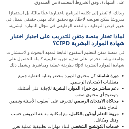
على الشهادة، وفق الشروط المعتمدة من الصندوق.
وبذلك، لا يُنظر إلى تكلفة البرنامج باعتبارها عبئًا ماليًا، بل استثمارًا
مدروسًا يمكن تعويضه لاحقًا، مع تحقيق عائد مهني حقيقي يتمثل في
تعزيز فرص التوظيف والتقدم الوظيفي في مجال الموارد البشرية.
لماذا تختار منصة متقن للتدريب على اجتياز اختبار
شهادة الموارد البشرية CIPD؟
في منصة متقن للتعليم المفتوح التابعة لمعهد البحوث والاستشارات
بجامعة بيشة، نحرص على تقديم تجربة تعليمية كاملة للحصول على
شهادة الموارد البشرية cipd بطريقة عملية ومباشرة. ويشمل ذلك:
دورة شاملة:
كل محتوى الدورة محضر بعناية لتغطية جميع
متطلبات الامتحان الرسمي.
دعم مباشر من خبراء الموارد البشرية
للإجابة على أسئلتك
وتوضيح أي محتوى صعب.
محاكاة الامتحان الرسمي
لتتعرف على أسلوب الأسئلة وتضمن
النجاح بثقة.
مرونة التعلم أونلاين بالكامل
، مع إمكانية متابعة الدروس حسب
وقتك ومكانك.
خدمات الكوتشنج الشخصي
لبناء مهارات تطبيقية عملية تعزز