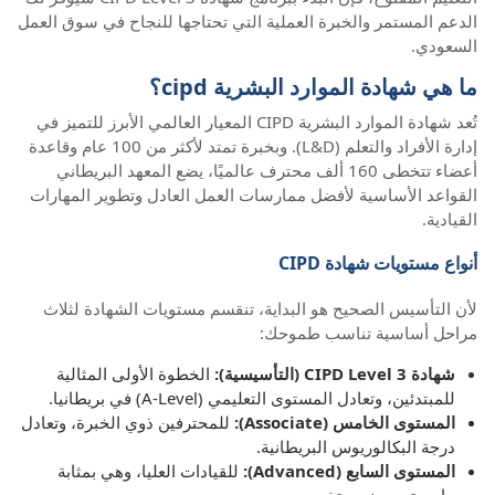
الدعم المستمر والخبرة العملية التي تحتاجها للنجاح في سوق العمل
السعودي.
ما هي شهادة الموارد البشرية cipd؟
تُعد شهادة الموارد البشرية CIPD المعيار العالمي الأبرز للتميز في
إدارة الأفراد والتعلم (L&D). وبخبرة تمتد لأكثر من 100 عام وقاعدة
أعضاء تتخطى 160 ألف محترف عالميًا، يضع المعهد البريطاني
القواعد الأساسية لأفضل ممارسات العمل العادل وتطوير المهارات
القيادية.
أنواع مستويات شهادة CIPD
لأن التأسيس الصحيح هو البداية، تنقسم مستويات الشهادة لثلاث
مراحل أساسية تناسب طموحك:
شهادة CIPD Level 3 (التأسيسية):
الخطوة الأولى المثالية
للمبتدئين، وتعادل المستوى التعليمي (A-Level) في بريطانيا.
المستوى الخامس (Associate):
للمحترفين ذوي الخبرة، وتعادل
درجة البكالوريوس البريطانية.
المستوى السابع (Advanced):
للقيادات العليا، وهي بمثابة
ماجستير مهني متخصص.