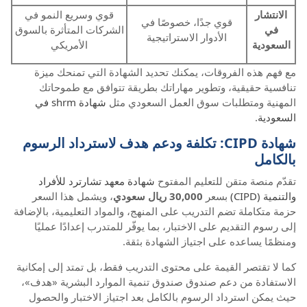
الانتشار
قوي وسريع النمو في
قوي جدًا، خصوصًا في
في
الشركات المتأثرة بالسوق
الأدوار الاستراتيجية
السعودية
الأمريكي
مع فهم هذه الفروقات، يمكنك تحديد الشهادة التي تمنحك ميزة
تنافسية حقيقية، وتطوير مهاراتك بطريقة تتوافق مع طموحاتك
المهنية ومتطلبات سوق العمل السعودي مثل
شهادة shrm في
السعودية
.
شهادة CIPD: تكلفة ودعم هدف لاسترداد الرسوم
بالكامل
تقدّم منصة متقن للتعليم المفتوح
شهادة معهد تشارترد للأفراد
والتنمية (CIPD)
بسعر
30,000 ريال سعودي
، ويشمل هذا السعر
حزمة متكاملة تضم التدريب على المنهج، والمواد التعليمية، بالإضافة
إلى رسوم التقديم على الاختبار، بما يوفّر للمتدرب إعدادًا عمليًا
ومنظمًا يساعده على اجتياز الشهادة بثقة.
كما لا تقتصر القيمة على محتوى التدريب فقط، بل تمتد إلى إمكانية
الاستفادة من دعم صندوق صندوق تنمية الموارد البشرية «هدف»،
حيث يمكن استرداد الرسوم بالكامل بعد اجتياز الاختبار والحصول