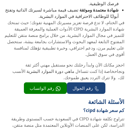
فرصك الوظيفية.
شهادة معتمدة وموثقة
تضيف قيمة مباشرة لسيرتك الذاتية وتفتح
أبوابًا للوظائف الاحترافية في الموارد البشرية.
في الختام، لا تدع فرصة تعزيز مسيرتك المهنية تفوتك؛ حيث تمنحك
شهادة الموارد البشرية CIPD الأدوات العملية والمعرفة العميقة
للتميز في مجال الموارد البشرية. من خلال برامج منصة متقن للتعليم
المفتوح التابعة لمعهد البحوث والاستشارات بجامعة بيشة، ستحصل
على تعليم مرن، ودعم احترافي، وخبرة تطبيقية تؤهلك لمنافسة
أقوى في سوق العمل.
احجز مكانك الآن وابدأ رحلتك نحو مستقبل مهني أكثر ثقة
ونجاحخاصة إذا كنت تتساءل
ماهي دورة الموارد البشرية
الأنسب
لك، ولا تترك التردد يعيق طموحك.
رقم الجوال
رقم الواتساب
الأسئلة الشائعة
كم سعر شهادة cipd؟
تتراوح تكلفة شهادة CIPD في السعودية حسب المستوى وطريقة
الدراسة، لكن على المنصات الأونلاين المعتمدة مثل منصة متقن،