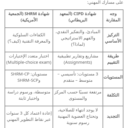
على مسارك المهني:
وجه
شهادة CIPD (المعهد
شهادة SHRM (الجمعية
المقارنة
البريطاني)
الأمريكية)
المبادئ، والتفكير النقدي،
التركيز
الكفاءات السلوكية
والفهم الاستراتيجي
الأساسي
والمعرفة التقنية (كيف؟)
(لماذا؟)
طريقة
مشاريع وتقارير تطبيقية
اختبار متعدد الإختيارات
التقييم
(Assignments)
(Multiple-choice exam)
3 مستويات: تأسيسي –
مستويان: SHRM-CP
المستويات
متوسط – متقدم
وSHRM-SCP
مرتفعة نسبيًا حسب المركز
متوسطة، ورسوم دراسة
التكلفة
والمستوى
واختبار ثابتة
لا يوجد انتهاء للصلاحية،
إعادة اعتماد كل 3 سنوات
التجديد
وتحتاج العضوية المهنية
عبر نقاط التطوير المهني
رسوم سنوية