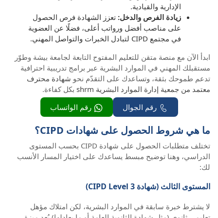
الإدارية والقيادية.
زيادة الفرص والدخل:
تعزز الشهادة فرص الحصول
على مناصب أفضل ورواتب أعلى، فضلًا عن العضوية
في مجتمع CIPD لتبادل الخبرات والتواصل المهني.
ابدأ الآن مع منصة متقن للتعليم المفتوح التابعة لجامعة بيشة وطوّر
مستقبلك المهني في الموارد البشرية عبر برامج تدريبية احترافية
تدعم طموحك بثقة، وتساعدك على التقدّم نحو
شهادة محترف
معتمد من جمعية إدارة الموارد البشرية shrm
بكل كفاءة.
رقم الجوال
رقم الواتساب
ما هي شروط الحصول على شهادات CIPD؟
تختلف متطلبات الحصول على شهادة CIPD بحسب المستوى
الدراسي، وهنا توضيح مبسط يساعدك على اختيار المسار الأنسب
لك:
المستوى الثالث (شهادة CIPD Level 3)
لا يشترط خبرة سابقة في الموارد البشرية، لكن امتلاك مؤهل
تعليمي ثانوي (مثل شهادة الثانوية العامة أو ما يعادلها) يُعد ميزة،