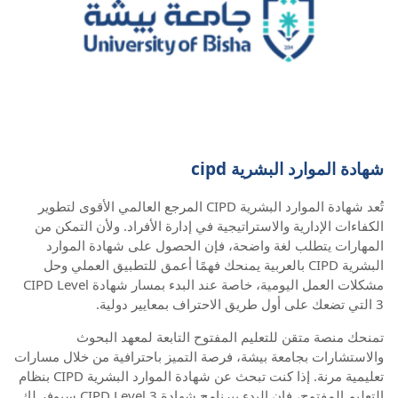
شهادة الموارد البشرية cipd
تُعد شهادة الموارد البشرية CIPD المرجع العالمي الأقوى لتطوير
الكفاءات الإدارية والاستراتيجية في إدارة الأفراد. ولأن التمكن من
المهارات يتطلب لغة واضحة، فإن الحصول على شهادة الموارد
البشرية CIPD بالعربية يمنحك فهمًا أعمق للتطبيق العملي وحل
مشكلات العمل اليومية، خاصة عند البدء بمسار شهادة CIPD Level
3 التي تضعك على أول طريق الاحتراف بمعايير دولية.
تمنحك منصة متقن للتعليم المفتوح التابعة لمعهد البحوث
والاستشارات بجامعة بيشة، فرصة التميز باحترافية من خلال مسارات
تعليمية مرنة. إذا كنت تبحث عن شهادة الموارد البشرية CIPD بنظام
التعليم المفتوح، فإن البدء ببرنامج شهادة CIPD Level 3 سيوفر لك