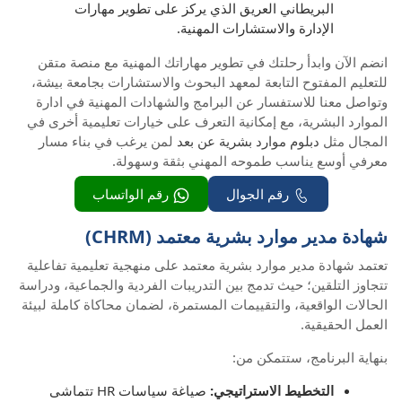
البريطاني العريق الذي يركز على تطوير مهارات
الإدارة والاستشارات المهنية.
انضم الآن وابدأ رحلتك في تطوير مهاراتك المهنية مع منصة متقن
للتعليم المفتوح التابعة لمعهد البحوث والاستشارات بجامعة بيشة،
وتواصل معنا للاستفسار عن البرامج والشهادات المهنية في ادارة
الموارد البشرية، مع إمكانية التعرف على خيارات تعليمية أخرى في
المجال مثل
دبلوم موارد بشرية عن بعد
لمن يرغب في بناء مسار
معرفي أوسع يناسب طموحه المهني بثقة وسهولة.
رقم الجوال
رقم الواتساب
شهادة مدير موارد بشرية معتمد (CHRM)
تعتمد شهادة مدير موارد بشرية معتمد على منهجية تعليمية تفاعلية
تتجاوز التلقين؛ حيث تدمج بين التدريبات الفردية والجماعية، ودراسة
الحالات الواقعية، والتقييمات المستمرة، لضمان محاكاة كاملة لبيئة
العمل الحقيقية.
بنهاية البرنامج، ستتمكن من:
التخطيط الاستراتيجي:
صياغة سياسات HR تتماشى