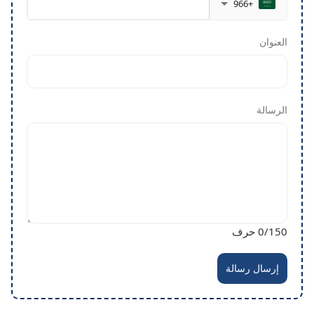
+966
العنوان
الرسالة
/150 حرف
0
إرسال رسالة