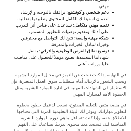
مهني.
دعم شخصي و كوتشنج:
نرافقك بالتوجيه والإرشاد
لضمان استيعابك الكامل للمحتوى وتطبيقها بفعالية.
تقييم مهني متكامل:
نساعدك على قياس أثر التدريب
على أدائك وتقديم توصيات للتطوير المستمر.
شبكة مهنية واسعة:
نتيح لك التواصل مع محترفين
وخبراء لتبادل الخبرات والمعرفة.
توسيع نطاق الفرص الوظيفية والترقي:
بفضل
شهاداتنا المعتمدة، تصبح مؤهلاً للحصول على مناصب
عليا ورواتب أعلى.
في النهاية، إذا كنت تبحث عن التميز في مجال الموارد البشرية
وتجنب الشعور بالارتباك أمام متطلبات سوق العمل المتغيرة، فإن
الاستثمار في الشهادات المهنية في ادارة الموارد البشرية يمثل
الخطوة الأهم لمسارك المهني.
في منصة متقن للتعليم المفتوح، نسعى لدعمك خطوة بخطوة
لتطوير مهاراتك، ونوفر لك البيئة التعليمية المرنة التي تحتاجها
للانطلاق بثقة، وإذا كنت تتساءل
ماهي دورة الموارد البشرية
المناسبة لك، فستجد معنا محتوى تدريبيًا يساعدك على الفهم
والتطبيق واختيار المسار الأنسب لمستقبلك المهني، سجّل معنا