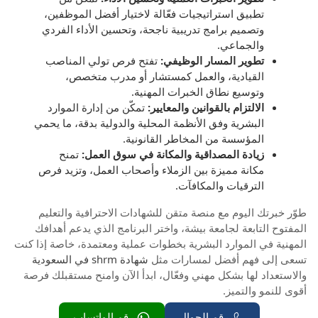
تطبيق استراتيجيات فعّالة لاختيار أفضل الموظفين،
وتصميم برامج تدريبية ناجحة، وتحسين الأداء الفردي
والجماعي.
تطوير المسار الوظيفي:
تفتح فرص تولي المناصب
القيادية، والعمل كمستشار أو مدرب متخصص،
وتوسيع نطاق الخبرات المهنية.
الالتزام بالقوانين والمعايير:
تمكّن من إدارة الموارد
البشرية وفق الأنظمة المحلية والدولية بدقة، ما يحمي
المؤسسة من المخاطر القانونية.
زيادة المصداقية والمكانة في سوق العمل:
تمنح
مكانة مميزة بين الزملاء وأصحاب العمل، وتزيد فرص
الترقيات والمكافآت.
طوّر خبرتك اليوم مع منصة متقن للشهادات الاحترافية والتعليم
المفتوح التابعة لجامعة بيشة، واختر البرنامج الذي يدعم أهدافك
المهنية في الموارد البشرية بخطوات عملية ومعتمدة، خاصة إذا كنت
تسعى إلى فهم أفضل لمسارات مثل
شهادة shrm في السعودية
والاستعداد لها بشكل مهني وفعّال، ابدأ الآن وامنح مستقبلك فرصة
أقوى للنمو والتميز.
رقم الجوال
رقم الواتساب