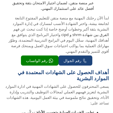
عبر منصة متقن، لضمان اجتياز الامتحان بثقة وتحقيق
أفضل عائد على استثمارك المهني.
ابدأ الآن رحلتك المهنية مع منصة متقن للتعليم المفتوح التابعة
لجامعة بيشة، واختر الشهادة الأنسب لمسارك في إدارة الموارد
البشرية بثقة أكبر وخطوات أوضح خاصة إذا كنت تبحث عن فهم
الفرق بين شهادة shrm و cipd
واختيار البرنامج الذي يتوافق مع
أهدافك المهنية، سجّل اليوم في البرامج التدريبية المعتمدة، وطوّر
مهاراتك العملية بما يواكب احتياجات سوق العمل ويمنحك فرصة
أقوى للتميز والتقدم المهني.
رقم الجوال
رقم الواتساب
أهداف الحصول على الشهادات المعتمدة في
الموارد البشرية
يسعى المحترفون للحصول على الشهادات المهنية في ادارة الموارد
البشرية لتعزيز فهمهم العملي لمجالات التوظيف والتدريب وإدارة
الأداء، وتحقيق نتائج ملموسة في بيئة العمل اليومية. هذه الشهادات
تساعد على:
تطوير الخبرات العملية وتحسين الأداء:
تمكّن من