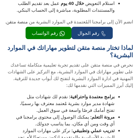
استلام التعويض
خلال 40 يوم
عمل بعد تقديم الطلب
والمستندات المطلوبة، مباشرة إلى الحساب البنكي.
انضم الآن إلى برامجنا المُعتمدة في الموارد البشرية من
منصة متقن
.
رقم الجوال
رقم الواتساب
لماذا تختار منصة متقن لتطوير مهاراتك في الموارد
البشرية؟
نحرص في منصة متقن على تقديم تجربة تعليمية متكاملة تساعدك
على تطوير مهاراتك في الموارد البشرية، مع التركيز على الشهادات
المهنية في ادارة الموارد البشرية لتفتح لك أبواب جديدة للترقية.
إليك أبرز المميزات التي نقدمها لك:
برامج معتمدة واحترافية:
نقدم لك شهادات مثل
شهادة مدير موارد بشرية مُعتمد معترف بها رسميًا،
تفتح أمامك فرصًا واسعة في سوق العمل.
مرونة التعلم:
يمكنك الوصول إلى محتوى برامجنا في
أي وقت ومن أي مكان، بما يناسب جدولك.
تدريب عملي وتطبيقي:
نركز على مهارات الموارد
البشرية الأساسية والمتقدمة لتكون مستعدًا لأي تحدٍ