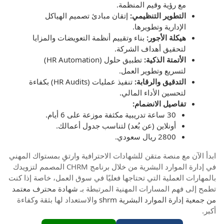
مع رؤية وقيم المنظمة.
التطوير التنظيمي:
إتقان مبادئ تصميم الهياكل
الإدارية وتطويرها.
هيكلة الأجور:
بناء وتقييم أنظمة التعويضات والمزايا
لتحقيق أهداف الشركة.
الأتمتة الذكية:
تطبيق حلول (HR Automation)
لتسريع وتطوير العمل.
التدقيق والرقابة:
تنفيذ عمليات (HR Audits) بكفاءة
لتحسين الأداء المالي.
تفاصيل الانضمام:
30 ساعة تدريبية مكثفة موزعة على 6 أيام.
أونلاين (عن بُعد) لتناسب جدول أعمالك.
2800 ريال سعودي.
ابدأ الآن مع منصة متقن للشهادات الاحترافية وارتقِ بمستواك المهني
في إدارة الموارد البشرية من خلال برنامج CHRM المصمم لتزويدك
بالمهارات العملية التي تحتاجها فعليًا في سوق العمل، خاصة إذا كنت
تطمح إلى فهم المسارات المهنية المرتبطة بـ
شهادة محترف معتمد
من جمعية إدارة الموارد البشرية shrm
والاستعداد لها بثقة وكفاءة
أكبر.