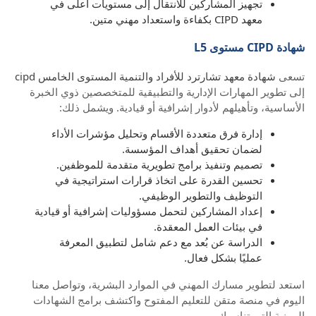
تجهيز المشاركين للانتقال إلى مستويات أعلى في
معهد CIPD بكفاءة واستعداد مهني متين.
شهادة CIPD مستوى L5
تسعى
شهادة معهد تشارترد للأفراد والتنمية المستوى الخامس cipd
إلى تطوير المهارات الإدارية والتطبيقية للمتخصصين ذوي الخبرة
الأساسية، وتأهيلهم لأدوار إشرافية أو قيادية. ويشمل ذلك:
إدارة فرق متعددة الأقسام وتحليل مؤشرات الأداء
لضمان تحقيق أهداف المؤسسة.
تصميم وتنفيذ برامج تطويرية متقدمة للموظفين.
تحسين القدرة على اتخاذ قرارات استراتيجية في
التوظيف والتطوير الوظيفي.
إعداد المشاركين لتحمل مسؤوليات إشرافية أو قيادية
في بيئات العمل المعقدة.
الدراسة عن بُعد مع دعم شامل لتطبيق المعرفة
عمليًا بشكل فعال.
استعد لتطوير مسارك المهني في الموارد البشرية، وتواصل معنا
اليوم في منصة متقن للتعليم المفتوح واكتشف برامج الشهادات
المهنية التي تناسبك.