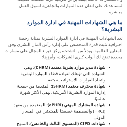
لمساعدتك على إتقان هذه المهارات والجاهزية لسوق العمل
مباشرة.
ما هي الشهادات المهنية في ادارة الموارد
البشرية؟
تعد الشهادات المهنية في ادارة الموارد البشرية بمثابة رخصة
احترافية تثبت قدرة المتخصص على إدارة رأس المال البشري وفق
المعايير العالمية. وبدلاً من التشتت، يركز خبراء المجال على مسارات
محددة تفتح لك أبواب كبرى الشركات، وأبرزها:
شهادة مدير موارد بشرية معتمد (CHRM):
وهي
الشهادة التي تؤهلك لقيادة قطاع الموارد البشرية
واتخاذ القرارات الاستراتيجية بثقة.
شهادة محترف معتمد (SHRM):
المقدمة من جمعية
إدارة الموارد البشرية الأمريكية، وهي الأكثر شهرة
عالميًا.
شهادة المشارك المهني (aPHRi):
المعتمدة من معهد
(HRCI) والمصممة خصيصًا للمبتدئين في المسار
الدولي.
شهادات CIPD (المستوى الثالث والخامس):
المنهج