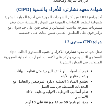
قرارات سريعة وصحيحة.
شهادة معهد تشارترد للأفراد والتنمية (CIPD)
تُعد برامج CIPD من أكثر الشهادات المهنية في ادارة الموارد البشرية
شمولية لتطوير الكفاءات المهنية في الموارد البشرية، حيث توفر
مستويات متدرجة تناسب المبتدئين والمحترفين على حد سواء، مع
تركيز قوي على التطبيق العملي ضمن بيئات عمل حقيقية.
شهادة CIPD مستوى L3
تمثل
شهادة معهد تشارترد للأفراد والتنمية المستوى الثالث cipd
المستوى التأسيسي، وتركز على اكتساب المهارات العملية الضرورية
للمبتدئين في الموارد البشرية:
فهم أساسيات الوظائف اليومية مثل تنظيم البيانات
وإعداد تقارير الأداء.
تطبيق المبادئ العملية لإدارة الموظفين والتعامل مع
التحديات البسيطة في بيئة العمل.
تعلم أساليب التوظيف الأولية ومتابعة الأداء
الأساسي.
مدة البرنامج:
60 ساعة موزعة على 10 أيام
.