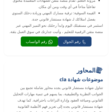
مرونة التعلم: تقدم منصه متقن للشهادات المعتمدة محتوى
تفاعلياً متاحاً في أي وقت ومن أي مكان.
القيمة السوقية: ترقية مسارك المهني وزيادة دخلك السنوي
بفضل امتلاكك لـ شهادة مستشار قانوني جدة.
استثمر في مستقبلك اليوم وابدأ رحلتك نحو التميز المهني عبر
منصة متقن الرقمية للتعليم ، وأثبت جدارتك في سوق العمل بثقة.
رقم الجوال
رقم الواتساب
المحاور
موضوعات شهادة cla
تتناول شهادة مستشار قانوني بجده محاور شاملة تجمع بين
الجوانب النظرية والتطبيقية، بما يسهم في تنمية مهارات التحليل
القانوني وصياغة العقود وإدارة النزاعات باحترافية. كما تهدف
شهادة مستشار قانوني بجده إلى تعزيز فهم الأنظمة القانونية