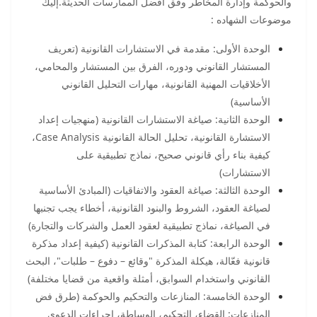
والحوكمة وإدارة المخاطر وفق أفضل الممارسات الحديثة.إليك
موضوعات الشهاده :
الوحدة الأولى: مقدمة في الاستشارات القانونية (تعريف
المستشار القانوني ودوره، الفرق بين المستشار والمحامي،
الأخلاقيات المهنية القانونية، مهارات التحليل القانوني
الأساسية)
الوحدة الثانية: صياغة الاستشارات القانونية (منهجيات إعداد
الاستشارة القانونية، تحليل الحالة القانونية Case Analysis،
كيفية بناء رأي قانوني صحيح، نماذج تطبيقية على
الاستشارات)
الوحدة الثالثة: صياغة العقود والاتفاقيات (المبادئ الأساسية
لصياغة العقود، الشروط والبنود القانونية، أخطاء يجب تجنبها
في الصياغة، نماذج تطبيقية لعقود العمل والشركات والتجارة)
الوحدة الرابعة: كتابة المذكرات القانونية (كيفية إعداد مذكرة
قانونية فعّالة، هيكلة المذكرة "وقائع – دفوع – طلبات"، البحث
القانوني واستخدام السوابق، أمثلة واقعية من قضايا مختلفة)
الوحدة الخامسة: المنازعات والتحكيم والحوكمة (طرق فض
المنازعات: القضاء، التحكيم، الوساطة، إجراءات الدعوى