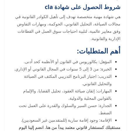
شروط الحصول على شهادة cla
هي شهادة مهنية متخصصة تهدف إلى تأهيل الكوادر القانونية في
مجالات الصياغة، التحليل القانوني، الحوكمة، ومهارات التفاوض
وفق معايير عالمية، لتلبية احتياجات سوق العمل في القطاعات
الإدارية والقانونية.
أهم المتطلبات:
المؤهل: بكالوريوس في القانون أو الأنظمة كحد أدنى.
الخبرة: من 3 إلى 5 سنوات في المجال القانوني أو الإداري.
التدريب: اجتياز البرنامج التدريبي المكثف في الصياغة
والتحليل القانوني.
المهارات: إتقان صياغة العقود، تحليل القضايا، والإلمام
بالقوانين المحلية والدولية.
الجدارة: حسن السير والسلوك والقدرة على العمل تحت
الضغط.
الإقامة: وجود إقامة سارية (للمتقدمين غير السعوديين).
مستقبلك كمستشار قانوني معتمد يبدأ من هنا. انضم إلينا اليوم