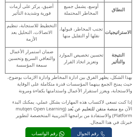
أوسع، يشمل جميع
أضيق، يركز على أزمات
النطاق
المخاطر المحتملة
فورية وشديدة التأثير
التخطيط للاستجابة، تنظيم
تجنب المخاطر، قبولها،
الاستراتيجيات
الاتصالات، التحليل بعد
نقلها أو التقليل منها
الأزمة
ضمان استمرار الأعمال
النتيجة
تحسين تخصيص الموارد
والتعافي السريع وتحسين
والتأثير
وتعزيز اتخاذ القرار
سمعة المؤسسة
بهذا الشكل، يظهر الفرق بين ادارة المخاطر وادارة الازمات بوضوح،
حيث يمنح الجمع بينهما المؤسسات قدرة متكاملة على الوقاية
والاستجابة، ويعزز استقرار الأعمال واستدامتها بكفاءة ومرونة
إذا كنت تسعى لاكتساب هذه المهارات بشكل عملي، يمكنك البدء
الآن مع
منصة متقن للتعليم عن بُعد
(mutqen Open Learning
Platform) والاستفادة من برامجها التدريبية المتخصصة لتطوير
خبرتك في هذا المجال.
رقم الجوال
رقم الواتساب