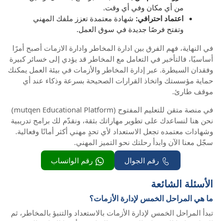
من أي مكان وفي أي وقت.
اعتماد احترافي:
شهادة معتمدة تعزز ملفك المهني
وتفتح فرصًا جديدة في سوق العمل.
في النهاية، فهم الفرق بين ادارة المخاطر وادارة الازمات أصبح أمرًا
أساسيًا، فالتأخير في التعامل مع المخاطر قد يؤدي إلى خسائر كبيرة
وفقدان السيطرة. عبر إدارة المخاطر والأزمات في بيئة العمل يمكنك
حماية مؤسستك واتخاذ القرارات الصحيحة بسرعة وذكاء عند أي
موقف طارئ.
في منصة متقن للتعليم المفتوح (mutqen Educational Platform)
نحن هنا لنساعدك على تطوير مهاراتك بثقة، ونقدّم لك برامج تدريبية
وشهادات معتمده تجعل الاستعداد لأي تحدٍ مهني أكثر أمانًا وفعالية.
سجّل معنا الآن وابدأ رحلتك نحو التميز المهني.
رقم الجوال
رقم الواتساب
الأسئلة الشائعة
ما هي المراحل الخمس لإدارة الأزمات؟
تبدأ المراحل الخمس لإدارة الأزمات بالاستعداد والتنبؤ بالمخاطر، ثم