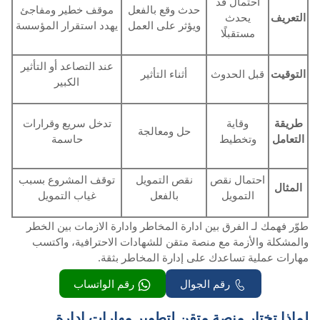
احتمال قد
حدث وقع بالفعل
موقف خطير ومفاجئ
التعريف
يحدث
ويؤثر على العمل
يهدد استقرار المؤسسة
مستقبلًا
عند التصاعد أو التأثير
التوقيت
قبل الحدوث
أثناء التأثير
الكبير
طريقة
وقاية
تدخل سريع وقرارات
حل ومعالجة
التعامل
وتخطيط
حاسمة
احتمال نقص
نقص التمويل
توقف المشروع بسبب
المثال
التمويل
بالفعل
غياب التمويل
طوّر فهمك لـ الفرق بين ادارة المخاطر وادارة الازمات بين الخطر
والمشكلة والأزمة مع منصة متقن للشهادات الاحترافية، واكتسب
مهارات عملية تساعدك على إدارة المخاطر بثقة.
رقم الجوال
رقم الواتساب
لماذا تختار منصة متقن لتطوير مهارات إدارة