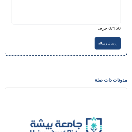
/150 حرف
0
إرسال رسالة
مدونات ذات صلة