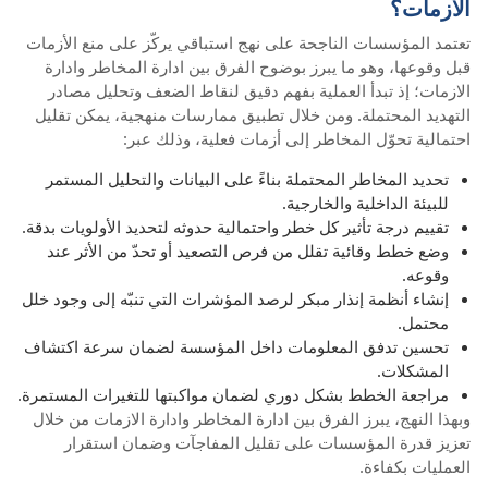
الأزمات؟
تعتمد المؤسسات الناجحة على نهج استباقي يركّز على منع الأزمات
قبل وقوعها، وهو ما يبرز بوضوح الفرق بين ادارة المخاطر وادارة
الازمات؛ إذ تبدأ العملية بفهم دقيق لنقاط الضعف وتحليل مصادر
التهديد المحتملة. ومن خلال تطبيق ممارسات منهجية، يمكن تقليل
احتمالية تحوّل المخاطر إلى أزمات فعلية، وذلك عبر:
تحديد المخاطر المحتملة بناءً على البيانات والتحليل المستمر
للبيئة الداخلية والخارجية.
تقييم درجة تأثير كل خطر واحتمالية حدوثه لتحديد الأولويات بدقة.
وضع خطط وقائية تقلل من فرص التصعيد أو تحدّ من الأثر عند
وقوعه.
إنشاء أنظمة إنذار مبكر لرصد المؤشرات التي تنبّه إلى وجود خلل
محتمل.
تحسين تدفق المعلومات داخل المؤسسة لضمان سرعة اكتشاف
المشكلات.
مراجعة الخطط بشكل دوري لضمان مواكبتها للتغيرات المستمرة.
وبهذا النهج، يبرز الفرق بين ادارة المخاطر وادارة الازمات من خلال
تعزيز قدرة المؤسسات على تقليل المفاجآت وضمان استقرار
العمليات بكفاءة.