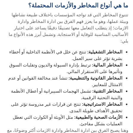
ما هي أنواع المخاطر والأزمات المحتملة؟
تتنوع المخاطر التي قد تواجه المؤسسات باختلاف طبيعة نشاطها
وبيئة عملها، وهو ما يعزز فهم الفرق بين ادارة المخاطر وادارة
الازمات؛ إذ يتطلب التعامل معها تصنيفًا دقيقًا يساعد على اختيار
الأساليب المناسبة للوقاية أو الاستجابة. وتشمل أبرز هذه الأنواع ما
يلي:
المخاطر التشغيلية:
تنتج عن خلل في الأنظمة الداخلية أو أخطاء
بشرية تؤثر على سير العمل.
المخاطر المالية:
ترتبط بإدارة السيولة والديون وتقلبات السوق
وتأثيرها على الاستقرار المالي.
المخاطر القانونية والتنظيمية:
تنشأ عند مخالفة القوانين أو عدم
الامتثال للمعايير.
المخاطر التقنية:
تشمل الهجمات السيبرانية أو أعطال الأنظمة
والبنية التحتية الرقمية.
المخاطر الاستراتيجية:
تنتج عن قرارات غير مدروسة تؤثر على
تحقيق الأهداف طويلة المدى.
الأزمات الصحية والطبيعية:
مثل الأوبئة أو الكوارث التي تعطل
العمليات بشكل مفاجئ.
وهنا يصبح الفرق بين ادارة المخاطر وادارة الازمات أكثر وضوحًا، مع