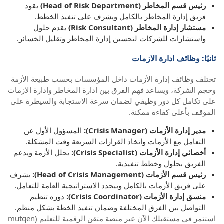
رئيس قسم المخاطر (Head of Risk Department)
يقود
فريق إدارة المخاطر بالكامل ويشرف على تنفيذ الخطط.
مستشار إدارة المخاطر (Risk Consultant)
يقدم حلول
واستشارات للشركات لتحسين إدارة المخاطر وتقليل الخسائر.
ثانيًا: وظائف ادارة الازمات
تختلف وظائف إدارة الأزمات داخل المؤسسات بحسب طبيعة الأزمة
وحجم الشركة، ويساعد فهم الفرق بين ادارة المخاطر وادارة الازمات
على تكامل كل دور وظيفي لضمان سرعة الاستجابة والسيطرة على
الموقف بأعلى كفاءة ممكنة.
مدير إدارة الأزمات (Crisis Manager):
المسؤول الأول عن
التعامل مع الأزمات واتخاذ القرارات السريعة وقت المشكلة.
أخصائي إدارة الأزمات (Crisis Specialist):
يحلل الأزمة ويدعم
الفريق بحلول وخطط تنفيذية.
رئيس قسم الأزمات (Head of Crisis Management):
يشرف
على فريق الأزمات بالكامل وبيحدد الاستراتيجية العامة للتعامل.
منسق إدارة الأزمات (Crisis Coordinator):
دوره تنظيم
التواصل بين الفرق المختلفة وضمان تنفيذ الخطة بشكل منظم.
استثمر في مستقبلك الآن عبر منصة متقن الرقمية للتعليم (mutqen