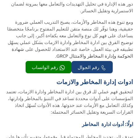
دور هذه الإدارة في تحليل التهديدات والتعامل معها بمرونة لضمان
الاستمرارية وتقليل الخسائر.
ومع تنوع هذه المخاطر والأزمات، يصبح التدريب العملي ضرورة
حقيقية، وهنا توفّر لك منصة متقن للتعليم المفتوح برنامجًا متخصصًا
يساعدك على فهم كل نوع والتعامل معه بكفاءة أكبر، إلى جانب
توضيح الفرق بين ادارة المخاطر وادارة الازمات بشكل عملي يسهّل
تطبيقه في بيئة العمل، خاصة عند الاستعداد للحصول على
شهادة
الحوكمة وإدارة المخاطر والامتثال GRCP
.
رقم الجوال
رقم الواتساب
ادوات إدارة المخاطر والازمات
لتحقيق فهم عملي للـ فرق بين ادارة المخاطر وادارة الازمات، تعتمد
المؤسسات على أدوات محددة تساعد في التنبؤ بالمخاطر وإدارتها،
وكذلك التعامل مع الأزمات عند حدوثها. هذه الأدوات تُسهّل اتخاذ
القرارات السريعة وتقليل الخسائر المحتملة:
اولًا: أدوات ادارة المخاطر
تهدف إلى تحديد المخاطر المحتملة قبل وقوعها، وتقييم تأثيرها على