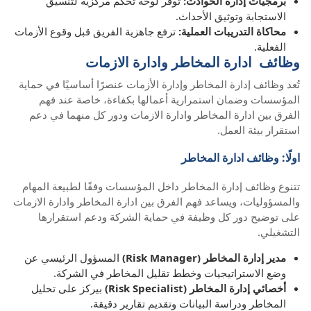
برمجيات إدارة الحوادث:
توفر لوحة تحكم مركزية لتنسيق
الاستجابة وتوثيق الأحداث.
محاكاة التدريبات العملية:
ترفع جاهزية الفريق قبل وقوع الأزمات
الفعلية.
وظائف ادارة المخاطر وادارة الازمات
تُعد وظائف إدارة المخاطر وإدارة الأزمات عنصرًا أساسيًا في حماية
المؤسسات وضمان استمرارية أعمالها بكفاءة، خاصة عند فهم
الفرق بين ادارة المخاطر وادارة الازمات ودور كل منهما في دعم
استقرار بيئة العمل.
اولًا: وظائف ادارة المخاطر
تتنوع وظائف إدارة المخاطر داخل المؤسسات وفقًا لطبيعة المهام
والمسؤوليات، ويساعد فهم الفرق بين ادارة المخاطر وادارة الازمات
على توضيح دور كل وظيفة في حماية الشركة ودعم استقرارها
التشغيلي.
مدير إدارة المخاطر (Risk Manager)
المسؤول الرئيسي عن
وضع الاستراتيجيات وخطط تقليل المخاطر في الشركة.
أخصائي إدارة المخاطر (Risk Specialist)
بيركز على تحليل
المخاطر ودراسة البيانات وتقديم تقارير دقيقة.