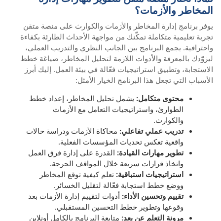
المخاطر والأزمات؟
يوفر برنامج إدارة المخاطر والأزمات والكوارث على منصة متقن
تجربة تعليمية متكاملة تمكّنك من مواجهة الأحداث الطارئة بكفاءة
واحترافية. يجمع البرنامج بين الجانب النظري والتدريب العملي،
ليزوّدك بالمعرفة والأدوات اللازمة لتحليل المخاطر، صياغة خطط
الاستجابة، وتطبيق استراتيجيات فعّالة في بيئة العمل. إليك أبرز
الأسباب التي تجعل هذا البرنامج الخيار الأمثل:
محتوى متكامل:
يشمل تحليل المخاطر، إعداد خطط
الطوارئ، واستراتيجيات التعامل مع الأزمات
والكوارث.
تدريب عملي تفاعلي:
محاكاة الأزمات ودراسة حالات
واقعية تعكس تحديات المؤسسات الفعلية.
تطوير مهارات القيادة:
القدرة على إدارة فرق العمل
واتخاذ قرارات سريعة خلال المواقف الحرجة.
استراتيجيات استباقية:
تعلم كيفية توقع المخاطر
ووضع خطط استجابة فعّالة لتقليل الخسائر.
تقييم وتحسين الأداء:
أدوات لتقييم إدارة الأزمات بعد
وقوعها وتطوير خطط التحسين المستقبلي.
مرونة التعلم عن بعد:
متابعة البرنامج بالكامل أونلاين