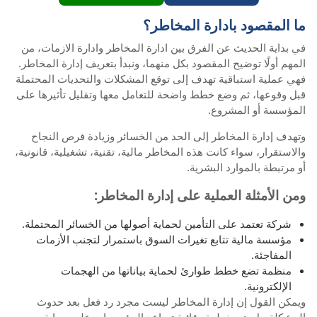
ما المقصود بادارة المخاطر؟
في بداية الحديث عن الفرق بين ادارة المخاطر وادارة الازمات، من
المهم أولًا توضيح المقصود بكل منهما، ونبدأ بتعريف إدارة المخاطر.
فهي عملية استباقية تهدف إلى توقع المشكلات والتحديات المحتملة
قبل وقوعها، ثم وضع خطط واضحة للتعامل معها وتقليل تأثيرها على
المؤسسة أو المشروع.
وتهدف إدارة المخاطر إلى الحد من الخسائر وزيادة فرص النجاح
والاستقرار، سواء كانت هذه المخاطر مالية، تقنية، تشغيلية، قانونية،
أو مرتبطة بالموارد البشرية.
ومن الأمثلة العملية على إدارة المخاطر:
شركة تعتمد على التأمين لحماية أصولها من الخسائر المحتملة.
مؤسسة مالية تتابع تغيرات السوق باستمرار لتجنب الأزمات
المفاجئة.
منظمة تضع خطط طوارئ لحماية بياناتها من الهجمات
الإلكترونية.
ويمكن القول إن إدارة المخاطر ليست مجرد رد فعل بعد حدوث
المشكلة، بل هي خطوة وقائية تساعد المؤسسات على حماية